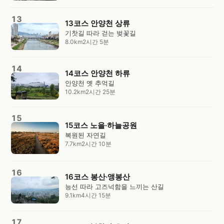
13
13코스 안양천 상류
기찻길 따라 걷는 벚꽃길
8.0km
2시간 5분
14
14코스 안양천 하류
안양천 옛 추억길
10.2km
2시간 25분
15
15코스 노을·하늘공원
복원된 자연길
7.7km
2시간 10분
16
16코스 봉산·앵봉산
능선 따라 고즈넉함을 느끼는 산길
9.1km
4시간 15분
17