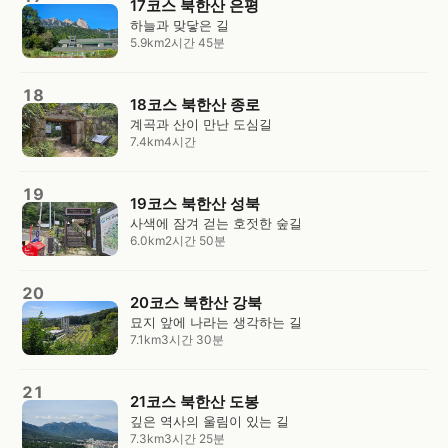
17코스 북한산 은평
하늘과 맞닿은 길
5.9km
2시간 45분
18
18코스 북한산 종로
계곡과 산이 만난 도심길
7.4km
4시간
19
19코스 북한산 성북
사색에 잠겨 걷는 호젓한 숲길
6.0km
2시간 50분
20
20코스 북한산 강북
묘지 앞에 나라는 생각하는 길
7.1km
3시간 30분
21
21코스 북한산 도봉
깊은 역사의 울림이 있는 길
7.3km
3시간 25분