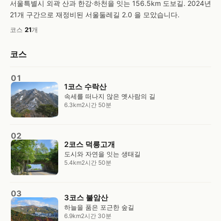
서울특별시 외곽 산과 한강·하천을 잇는 156.5km 도보길. 2024년
21개 구간으로 재정비된 서울둘레길 2.0 을 모았습니다.
코스
21
개
코스
01
1코스 수락산
속세를 떠나지 않은 옛사람의 길
6.3km
2시간 50분
02
2코스 덕릉고개
도시와 자연을 잇는 생태길
5.4km
2시간 50분
03
3코스 불암산
하늘을 품은 포근한 숲길
6.9km
2시간 30분