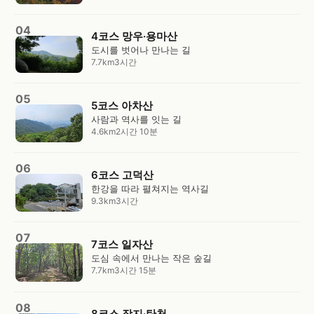
04
4코스 망우·용마산
도시를 벗어나 만나는 길
7.7km
3시간
05
5코스 아차산
사람과 역사를 잇는 길
4.6km
2시간 10분
06
6코스 고덕산
한강을 따라 펼쳐지는 역사길
9.3km
3시간
07
7코스 일자산
도심 속에서 만나는 작은 숲길
7.7km
3시간 15분
08
8코스 장지·탄천