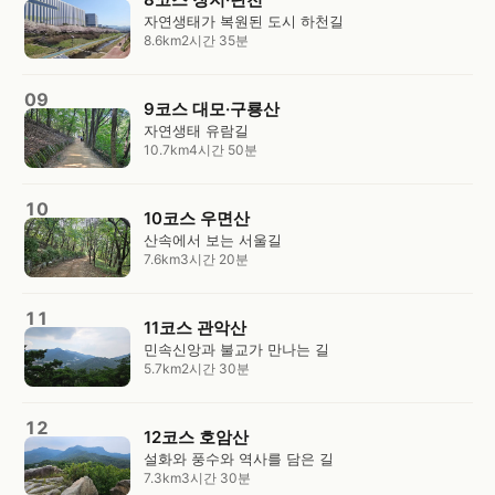
자연생태가 복원된 도시 하천길
8.6km
2시간 35분
09
9코스 대모·구룡산
자연생태 유람길
10.7km
4시간 50분
10
10코스 우면산
산속에서 보는 서울길
7.6km
3시간 20분
11
11코스 관악산
민속신앙과 불교가 만나는 길
5.7km
2시간 30분
12
12코스 호암산
설화와 풍수와 역사를 담은 길
7.3km
3시간 30분