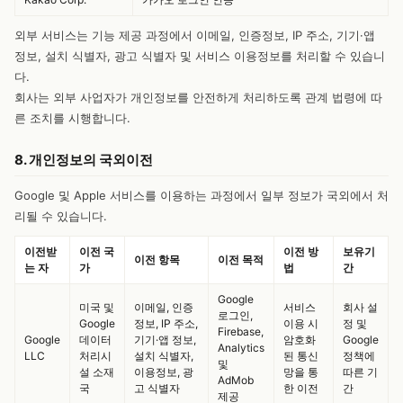
외부 서비스는 기능 제공 과정에서 이메일, 인증정보, IP 주소, 기기·앱
정보, 설치 식별자, 광고 식별자 및 서비스 이용정보를 처리할 수 있습니
다.
회사는 외부 사업자가 개인정보를 안전하게 처리하도록 관계 법령에 따
른 조치를 시행합니다.
8. 개인정보의 국외이전
Google 및 Apple 서비스를 이용하는 과정에서 일부 정보가 국외에서 처
리될 수 있습니다.
이전받
이전 국
이전 방
보유기
이전 항목
이전 목적
는 자
가
법
간
Google
미국 및
이메일, 인증
서비스
회사 설
로그인,
Google
정보, IP 주소,
이용 시
정 및
Firebase,
Google
데이터
기기·앱 정보,
암호화
Google
Analytics
LLC
처리시
설치 식별자,
된 통신
정책에
및
설 소재
이용정보, 광
망을 통
따른 기
AdMob
국
고 식별자
한 이전
간
제공