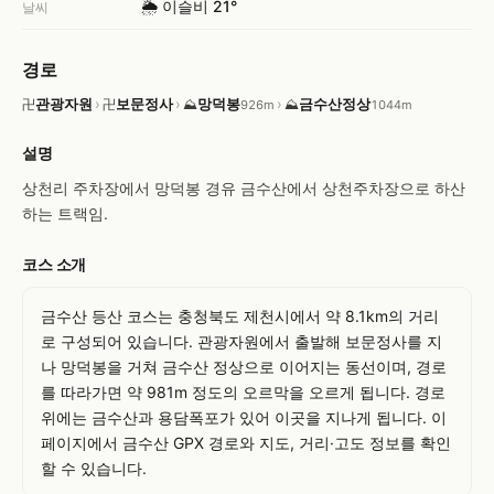
🌦️ 이슬비 21°
날씨
경로
관광자원
›
보문정사
›
망덕봉
›
금수산정상
卍
卍
⛰
⛰
926m
1044m
설명
상천리 주차장에서 망덕봉 경유 금수산에서 상천주차장으로 하산
하는 트랙임.
코스 소개
금수산 등산 코스는 충청북도 제천시에서 약 8.1km의 거리
로 구성되어 있습니다. 관광자원에서 출발해 보문정사를 지
나 망덕봉을 거쳐 금수산 정상으로 이어지는 동선이며, 경로
를 따라가면 약 981m 정도의 오르막을 오르게 됩니다. 경로 
위에는 금수산과 용담폭포가 있어 이곳을 지나게 됩니다. 이 
페이지에서 금수산 GPX 경로와 지도, 거리·고도 정보를 확인
할 수 있습니다.