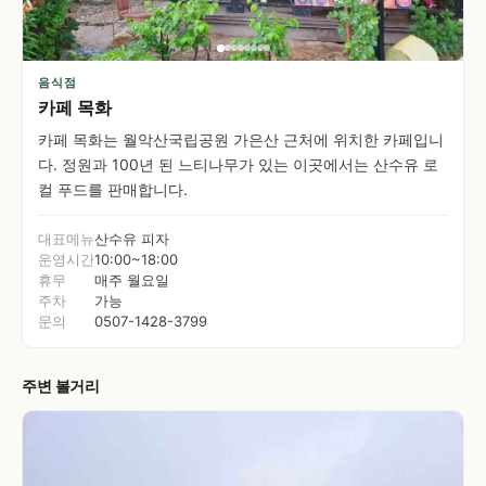
음식점
카페 목화
카페 목화는 월악산국립공원 가은산 근처에 위치한 카페입니
다. 정원과 100년 된 느티나무가 있는 이곳에서는 산수유 로
컬 푸드를 판매합니다.
대표메뉴
산수유 피자
운영시간
10:00~18:00
휴무
매주 월요일
주차
가능
문의
0507-1428-3799
주변 볼거리