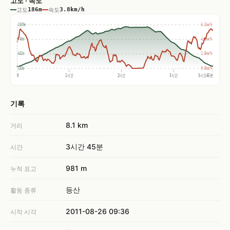
고도 · 속도
고도
186m
속도
3.8km/h
1039m
6.1km/h
740m
4.1km/h
442m
2.0km/h
143m
0.0km/h
0
1시간
2시간
3시간
3시간45분
기록
8.1 km
거리
3시간 45분
시간
981 m
누적 표고
등산
활동 종류
2011-08-26 09:36
시작 시각