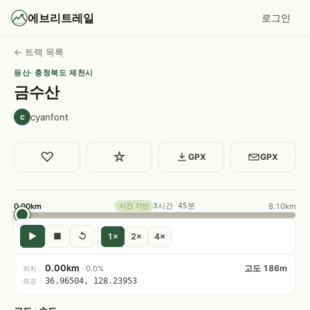
에브리트레일
로그인
← 트랙 목록
등산
· 충청북도 제천시
금수산
cyanfont
c
♡
☆
GPX
GPX
0.00km
3시간 45분
8.10km
시간 기반
▶
■
↺
1×
2×
4×
0.00km
고도 186m
· 0.0%
위치
36.96504, 128.23953
좌표