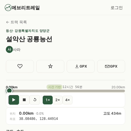
에브리트레일
로그인
← 트랙 목록
등산
· 강원특별자치도 양양군
설악산 공룡능선
사라
사
♡
☆
GPX
GPX
0.00km
12시간 56분
20.00km
시간 기반
▶
■
↺
1×
2×
4×
0.00km
고도 434m
· 0.0%
위치
38.08486, 128.44914
좌표