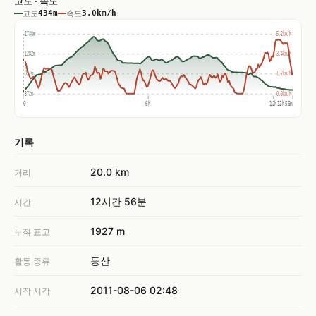
고도 · 속도
고도
434m
속도
3.0km/h
1738m
5.2km/h
1282m
3.4km/h
827m
1.7km/h
372m
0.0km/h
0
6h
12h
12h56m
기록
20.0 km
거리
12시간 56분
시간
1927 m
누적 표고
등산
활동 종류
2011-08-06 02:48
시작 시각