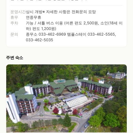
운영시간
상시 개방※ 자세한 사항은 전화문의 요망
휴무
연중무휴
주차
가능 / 셔틀 버스 이용 (어른 편도 2,500원, 소인(18세 이
하) 편도 1,200원)
문의
종무소 033-462-6969 템플스테이 033-462-5565,
033-462-5035
주변 숙소