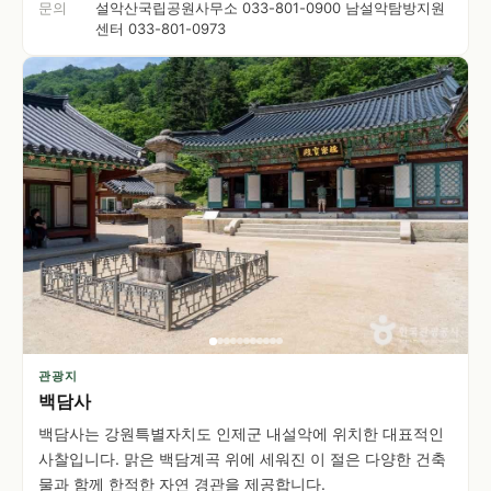
문의
설악산국립공원사무소 033-801-0900 남설악탐방지원
센터 033-801-0973
관광지
백담사
백담사는 강원특별자치도 인제군 내설악에 위치한 대표적인
사찰입니다. 맑은 백담계곡 위에 세워진 이 절은 다양한 건축
물과 함께 한적한 자연 경관을 제공합니다.