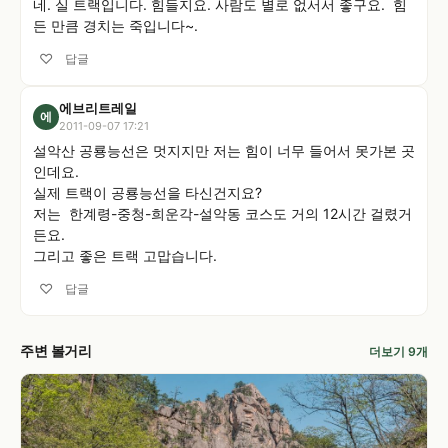
네. 실 트랙입니다. 힘들지요. 사람도 별로 없서서 좋구요.  힘
든 만큼 경치는 죽입니다~.
♡
답글
에브리트레일
에
2011-09-07 17:21
설악산 공룡능선은 멋지지만 저는 힘이 너무 들어서 못가본 곳
인데요. 

실제 트랙이 공룡능선을 타신건지요? 

저는  한계령-중청-희운각-설악동 코스도 거의 12시간 걸렸거
든요. 

그리고 좋은 트랙 고맙습니다.
♡
답글
주변 볼거리
더보기 9개