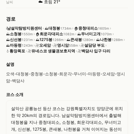
☁️ 흐림 21°
날씨
경로
남설악탐방지원센터
›
대청봉
›
중청대피소
›
ℹ
⛰
🏠
1734m
1605m
소청봉
›
희운각대피소
›
무너미고개
›
⛰
🏠
⛰
1550m
1082m
1070m
신선봉
›
1275봉
›
큰새봉
›
나한봉
›
⛰
⛰
⛰
⛰
1231m
1266m
1280m
1288m
마등령
›
오세암
›
영시암
›
설담당 부도
›
⛰
卍
卍
卍
1243m
558m
황장폭포
›
유네스코 생물권보호지역
›
백담사 입구 다리
💧
卍
卍
설명
오색-대청봉-중청봉-소청봉-희운각-무너미-마등령-오세암-영시
암-백담사
코스 소개
설악산 공룡능선 등산 코스는 강원특별자치도 양양군에 위치
한 약 20km의 경로입니다. 남설악탐방지원센터에서 출발해 
대청봉을 지나 중청대피소, 소청봉, 희운각대피소, 무너미고
개, 신선봉, 1275봉, 큰새봉, 나한봉을 거쳐 이어지는 동선이