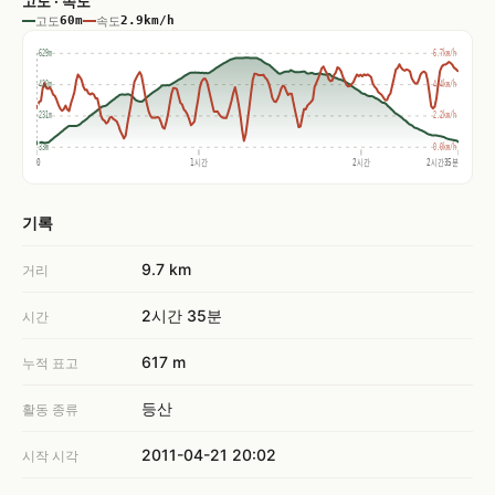
고도 · 속도
고도
60m
속도
2.9km/h
629m
6.7km/h
430m
4.4km/h
231m
2.2km/h
33m
0.0km/h
0
1시간
2시간
2시간35분
기록
9.7 km
거리
2시간 35분
시간
617 m
누적 표고
등산
활동 종류
2011-04-21 20:02
시작 시각