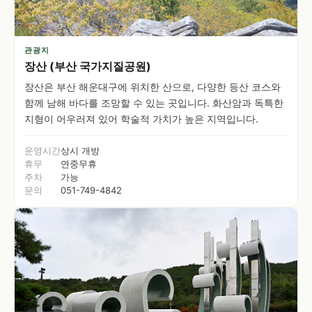
관광지
장산 (부산 국가지질공원)
장산은 부산 해운대구에 위치한 산으로, 다양한 등산 코스와
함께 남해 바다를 조망할 수 있는 곳입니다. 화산암과 독특한
지형이 어우러져 있어 학술적 가치가 높은 지역입니다.
운영시간
상시 개방
휴무
연중무휴
주차
가능
문의
051-749-4842