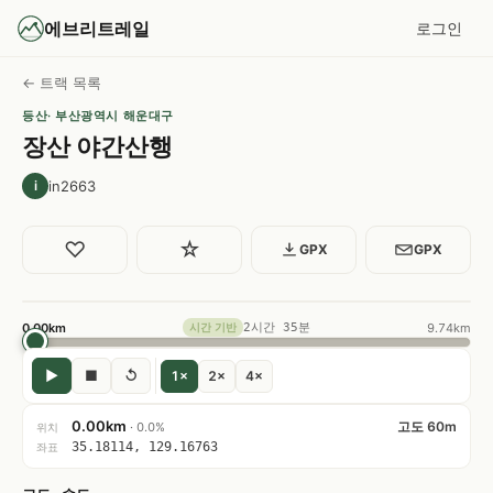
에브리트레일
로그인
← 트랙 목록
등산
· 부산광역시 해운대구
장산 야간산행
in2663
i
♡
☆
GPX
GPX
0.00km
2시간 35분
9.74km
시간 기반
▶
■
↺
1×
2×
4×
0.00km
고도 60m
· 0.0%
위치
35.18114, 129.16763
좌표