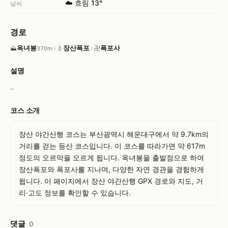
☁️ 흐림 13°
날씨
경로
옥녀봉
›
장산폭포
›
폭포사
⛰
💧
卍
370m
설명
..
코스 소개
장산 야간산행 코스는 부산광역시 해운대구에서 약 9.7km의 
거리를 걷는 등산 코스입니다. 이 코스를 따라가면 약 617m 
정도의 오르막을 오르게 됩니다. 옥녀봉을 출발점으로 하여 
장산폭포와 폭포사를 지나며, 다양한 자연 경관을 경험하게 
됩니다. 이 페이지에서 장산 야간산행 GPX 경로와 지도, 거
리·고도 정보를 확인할 수 있습니다.
댓글
0