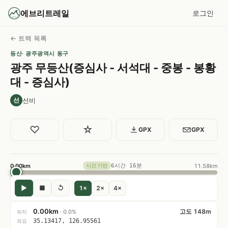
에브리트레일
로그인
← 트랙 목록
등산
· 광주광역시 동구
광주 무등산(증심사 - 서석대 - 중봉 - 봉황
대 - 증심사)
선비
선
♡
☆
GPX
GPX
0.00km
6시간 16분
11.58km
시간 기반
▶
■
↺
1×
2×
4×
0.00km
고도 148m
· 0.0%
위치
35.13417, 126.95561
좌표