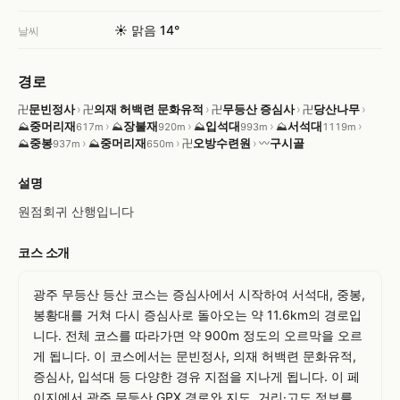
☀️ 맑음 14°
날씨
경로
문빈정사
›
의재 허백련 문화유적
›
무등산 증심사
›
당산나무
›
卍
卍
卍
卍
중머리재
›
장불재
›
입석대
›
서석대
›
⛰
⛰
⛰
⛰
617m
920m
993m
1119m
중봉
›
중머리재
›
오방수련원
›
구시골
⛰
⛰
卍
〰
937m
650m
설명
원점회귀 산행입니다
코스 소개
광주 무등산 등산 코스는 증심사에서 시작하여 서석대, 중봉, 
봉황대를 거쳐 다시 증심사로 돌아오는 약 11.6km의 경로입
니다. 전체 코스를 따라가면 약 900m 정도의 오르막을 오르
게 됩니다. 이 코스에서는 문빈정사, 의재 허백련 문화유적, 
증심사, 입석대 등 다양한 경유 지점을 지나게 됩니다. 이 페
이지에서 광주 무등산 GPX 경로와 지도, 거리·고도 정보를 