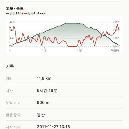
고도 · 속도
고도
148m
속도
4.4km/h
1172m
5.8km/h
813m
3.8km/h
454m
1.9km/h
96m
0.0km/h
0
2시간
4시간
6시간16분
6시간
기록
11.6 km
거리
6시간 16분
시간
900 m
누적 표고
등산
활동 종류
2011-11-27 10:16
시작 시각