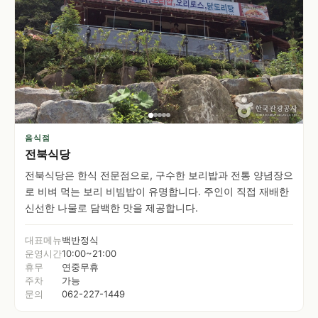
음식점
전북식당
전북식당은 한식 전문점으로, 구수한 보리밥과 전통 양념장으
로 비벼 먹는 보리 비빔밥이 유명합니다. 주인이 직접 재배한
신선한 나물로 담백한 맛을 제공합니다.
대표메뉴
백반정식
운영시간
10:00~21:00
휴무
연중무휴
주차
가능
문의
062-227-1449