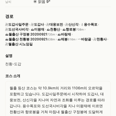
☀️ 맑음 9°
날씨
경로
도갑사일주문
›
도갑사
›
대웅보전
›
산신각
›
용수폭포
›
卍
卍
卍
卍
💧
도선국사비각
›
미왕재
›
천황산
›
향로봉
›
卍
⛰
⛰
⛰
708m
월출산 구정봉 20200921
›
바람재
›
⛰
⛰
735m
월출산 천황봉 20200921
›
매봉
›
바람골
›
천황사
›
⛰
⛰
〰
卍
838m
616m
월출산 시노암길
卍
설명
천황-도갑
코스 소개
월출 등산 코스는 약 10.9km의 거리와 1106m의 오르막을 
포함하고 있습니다. 도갑사일주문에서 시작하여 도갑사, 대
웅보전, 산신각을 지나며 자연과 조화를 이루는 경로를 따라
갑니다. 용수폭포와 도선국사비각을 지나 미왕재에 이르면 
천황산과 향로봉을 거쳐 마침내 월출산 구정봉에 도달하게 