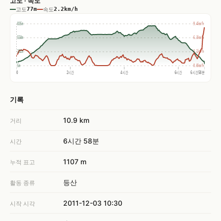
고도 · 속도
고도
77m
속도
2.2km/h
835m
9.4km/h
558m
6.3km/h
282m
3.1km/h
5m
0.0km/h
0
2시간
4시간
6시간
6시간58분
기록
10.9 km
거리
6시간 58분
시간
1107 m
누적 표고
등산
활동 종류
2011-12-03 10:30
시작 시각