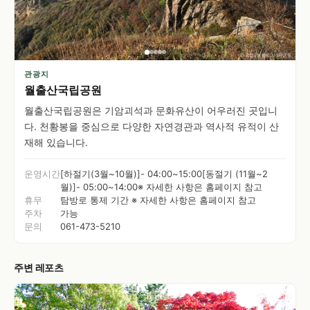
관광지
월출산국립공원
월출산국립공원은 기암괴석과 문화유산이 어우러진 곳입니
다. 천황봉을 중심으로 다양한 자연경관과 역사적 유적이 산
재해 있습니다.
운영시간
[하절기(3월~10월)]- 04:00~15:00[동절기 (11월~2
월)]- 05:00~14:00※ 자세한 사항은 홈페이지 참고
휴무
탐방로 통제 기간 ※ 자세한 사항은 홈페이지 참고
주차
가능
문의
061-473-5210
주변 레포츠