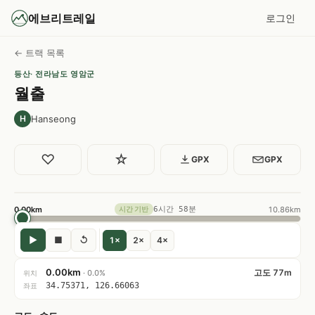
에브리트레일
로그인
← 트랙 목록
등산
· 전라남도 영암군
월출
Hanseong
H
♡
☆
GPX
GPX
0.00km
6시간 58분
10.86km
시간 기반
▶
■
↺
1×
2×
4×
0.00km
고도 77m
· 0.0%
위치
34.75371, 126.66063
좌표