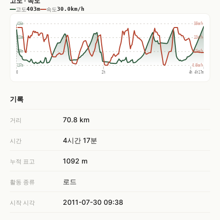
고도 · 속도
고도
403m
속도
30.0km/h
416m
33km/h
323m
22km/h
230m
11km/h
137m
0.0km/h
0
2h
4h
4h17m
기록
70.8 km
거리
4시간 17분
시간
1092 m
누적 표고
로드
활동 종류
2011-07-30 09:38
시작 시각