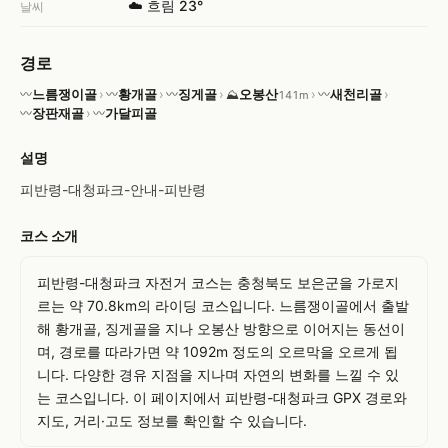
☁️ 흐림 23°
날씨
경로
느름쟁이골
›
황개골
›
징게골
›
오봉산
›
새천리골
›
〰
〰
〰
⛰
〰
141m
장판재골
›
가달피골
〰
〰
설명
피반령-대청파크-안내-피반령
코스 소개
피반령-대청파크 자전거 코스는 충청북도 보은군을 가로지
르는 약 70.8km의 라이딩 코스입니다. 느름쟁이골에서 출발
해 황개골, 징게골을 지나 오봉산 방향으로 이어지는 동선이
며, 경로를 따라가면 약 1092m 정도의 오르막을 오르게 됩
니다. 다양한 경유 지점을 지나며 자연의 변화를 느낄 수 있
는 코스입니다. 이 페이지에서 피반령-대청파크 GPX 경로와 
지도, 거리·고도 정보를 확인할 수 있습니다.