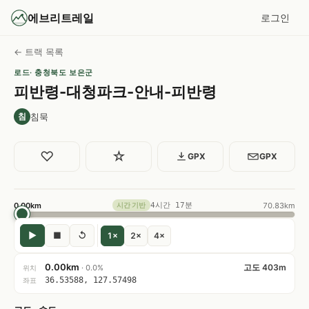
에브리트레일
로그인
← 트랙 목록
로드
· 충청북도 보은군
피반령-대청파크-안내-피반령
침묵
침
♡
☆
GPX
GPX
0.00km
4시간 17분
70.83km
시간 기반
▶
■
↺
1×
2×
4×
0.00km
고도 403m
· 0.0%
위치
36.53588, 127.57498
좌표