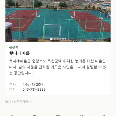
관광지
햇다래마을
햇다래마을은 충청북도 옥천군에 위치한 농어촌 체험 마을입
니다. 숲의 자원을 간직한 이곳은 자연을 느끼며 힐링할 수 있
는 공간입니다.
주차
가능 (약 20대)
문의
043-731-8883
출처 - 한국관광공사