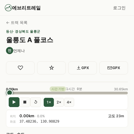
에브리트레일
로그인
← 트랙 목록
등산
· 경상북도 울릉군
울릉도 A 풀코스
언제나
언
♡
☆
GPX
GPX
0.00km
1시간 0분
30.65km
시간 기반
▶
■
↺
1×
2×
4×
0.00km
고도 23m
· 0.0%
위치
37.48236, 130.90829
좌표