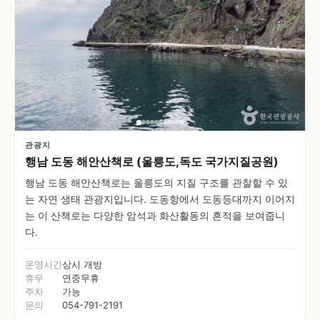
관광지
행남 도동 해안산책로 (울릉도,독도 국가지질공원)
행남 도동 해안산책로는 울릉도의 지질 구조를 관찰할 수 있
는 자연 생태 관광지입니다. 도동항에서 도동등대까지 이어지
는 이 산책로는 다양한 암석과 화산활동의 흔적을 보여줍니
다.
운영시간
상시 개방
휴무
연중무휴
주차
가능
문의
054-791-2191