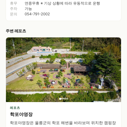
휴무
연중무휴 ※ 기상 상황에 따라 유동적으로 운행
주차
가능
문의
054-791-2002
주변 레포츠
레포츠
학포야영장
학포야영장은 울릉군의 학포 해변을 바라보며 위치한 캠핑장