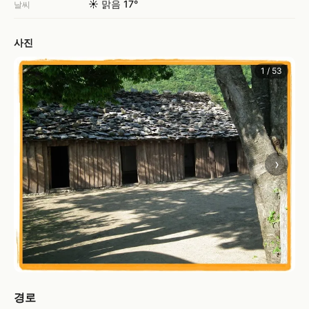
☀️ 맑음 17°
날씨
사진
1 / 53
›
경로