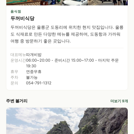
음식점
두꺼비식당
두꺼비식당은 울릉군 도동리에 위치한 현지 맛집입니다. 울릉
도 식재료로 만든 다양한 메뉴를 제공하며, 도동항과 가까워
여행 중 방문하기 좋은 곳입니다.
대표메뉴
따개비밥
운영시간
06:00~20:00 - 준비시간 15:00~17:00 - 마지막 주문
19:30
휴무
연중무휴
주차
불가능
문의
054-791-1312
주변 볼거리
더보기 9개