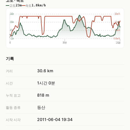
고도 · 속도
고도
23m
속도
1.8km/h
242m
33km/h
155m
22km/h
67m
11km/h
-21m
0.0km/h
0
30분
1시간
1시간
기록
30.6 km
거리
1시간 0분
시간
818 m
누적 표고
등산
활동 종류
2011-06-04 19:34
시작 시각