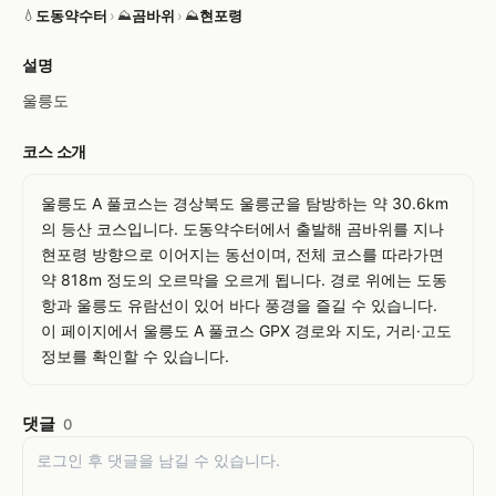
도동약수터
›
곰바위
›
현포령
💧
⛰
⛰
설명
울릉도
코스 소개
울릉도 A 풀코스는 경상북도 울릉군을 탐방하는 약 30.6km
의 등산 코스입니다. 도동약수터에서 출발해 곰바위를 지나 
현포령 방향으로 이어지는 동선이며, 전체 코스를 따라가면 
약 818m 정도의 오르막을 오르게 됩니다. 경로 위에는 도동
항과 울릉도 유람선이 있어 바다 풍경을 즐길 수 있습니다. 
이 페이지에서 울릉도 A 풀코스 GPX 경로와 지도, 거리·고도 
정보를 확인할 수 있습니다.
댓글
0