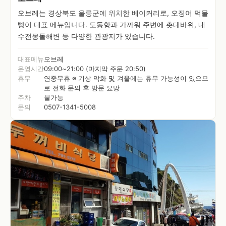
오브레는 경상북도 울릉군에 위치한 베이커리로, 오징어 먹물
빵이 대표 메뉴입니다. 도동항과 가까워 주변에 촛대바위, 내
수전몽돌해변 등 다양한 관광지가 있습니다.
대표메뉴
오브레
운영시간
09:00~21:00 (마지막 주문 20:50)
휴무
연중무휴 ※ 기상 악화 및 겨울에는 휴무 가능성이 있으므
로 전화 문의 후 방문 요망
주차
불가능
문의
0507-1341-5008