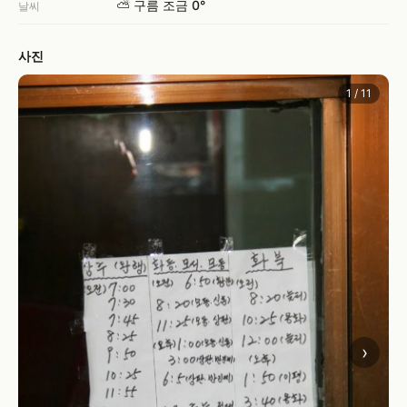
⛅ 구름 조금 0°
날씨
사진
1 / 11
›