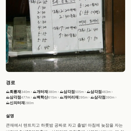
경로
회룡재
›
개터재
›
삼각점
›
삼각점
›
⛰
⛰
⛰
⛰
340m
380m
505m
463m
삼각점
›
백학산
›
개머리재
›
삼각점
›
⛰
⛰
⛰
⛰
477m
615m
295m
390m
신의터재
⛰
280m
설명
큰재에서 텐트치고 하룻밤 공짜로 자고 출발! 아침에 늦잠을 자는 