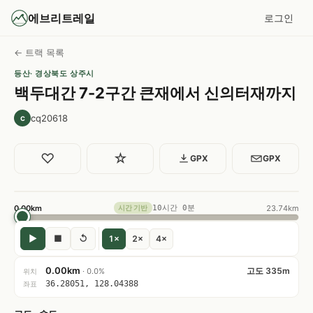
에브리트레일
로그인
← 트랙 목록
등산
· 경상북도 상주시
백두대간 7-2구간 큰재에서 신의터재까지
cq20618
c
♡
☆
GPX
GPX
0.00km
10시간 0분
23.74km
시간 기반
▶
■
↺
1×
2×
4×
0.00km
고도 335m
· 0.0%
위치
36.28051, 128.04388
좌표