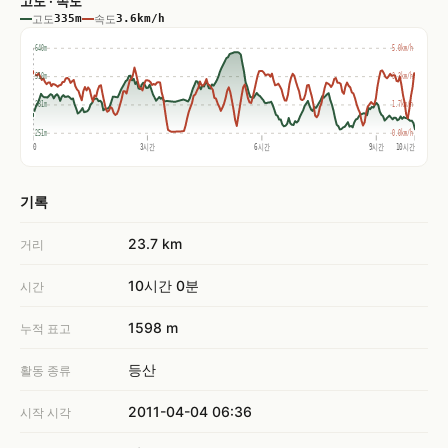
고도 · 속도
고도
335m
속도
3.6km/h
640m
5.0km/h
510m
3.3km/h
381m
1.7km/h
251m
0.0km/h
0
3시간
6시간
9시간
10시간
기록
23.7 km
거리
10시간 0분
시간
1598 m
누적 표고
등산
활동 종류
2011-04-04 06:36
시작 시각