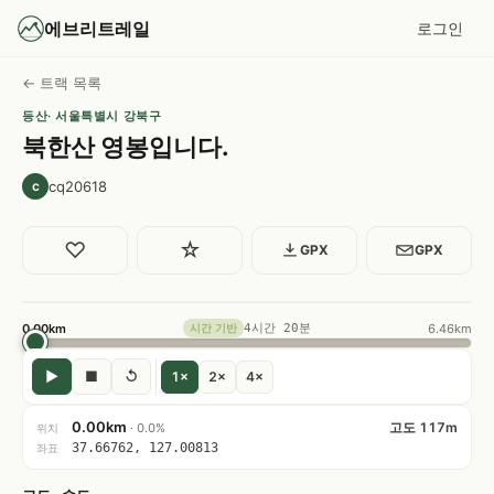
에브리트레일
로그인
← 트랙 목록
등산
· 서울특별시 강북구
북한산 영봉입니다.
cq20618
c
♡
☆
GPX
GPX
0.00km
4시간 20분
6.46km
시간 기반
▶
■
↺
1×
2×
4×
0.00km
고도 117m
· 0.0%
위치
37.66762, 127.00813
좌표