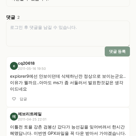
댓글
2
댓글 등록
cq20618
c
2011-05-16 19:50
explorer9에선 안보이던데 삭제하닌깐 정상으로 보이는군요..
이유가 뭘까요..아마도 ms가 좀 서둘러서 발표한것같은 생각
이드네요
♡
답글
에브리트레일
에
2011-04-25 22:01
이틀전 토욜 강촌 검봉산 갔다가 능선길을 잊어버려서 한시간 
헤맸답니다. 이번엔 GPX파일을 꼭 다운 받아서 가야겠습니다. 
