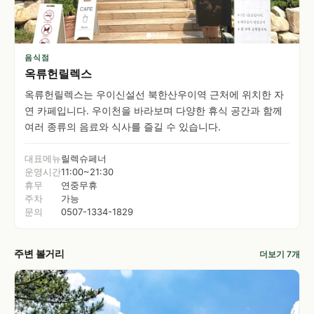
음식점
옥류헌릴렉스
옥류헌릴렉스는 우이신설선 북한산우이역 근처에 위치한 자
연 카페입니다. 우이천을 바라보며 다양한 휴식 공간과 함께
여러 종류의 음료와 식사를 즐길 수 있습니다.
대표메뉴
릴렉슈페너
운영시간
11:00~21:30
휴무
연중무휴
주차
가능
문의
0507-1334-1829
주변 볼거리
더보기 7개