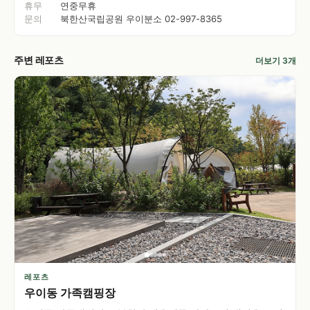
휴무
연중무휴
문의
북한산국립공원 우이분소 02-997-8365
주변 레포츠
더보기 3개
레포츠
우이동 가족캠핑장