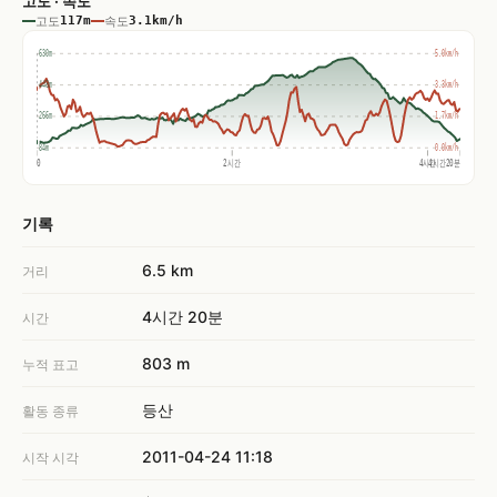
고도 · 속도
고도
117m
속도
3.1km/h
630m
5.0km/h
448m
3.3km/h
266m
1.7km/h
84m
0.0km/h
0
2시간
4시간
4시간20분
기록
6.5 km
거리
4시간 20분
시간
803 m
누적 표고
등산
활동 종류
2011-04-24 11:18
시작 시각