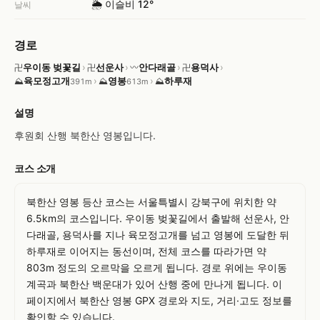
🌦️ 이슬비 12°
날씨
경로
우이동 벚꽃길
›
선운사
›
안다래골
›
용덕사
›
卍
卍
〰
卍
육모정고개
›
영봉
›
하루재
⛰
⛰
⛰
391m
613m
설명
후원회 산행 북한산 영봉입니다.
코스 소개
북한산 영봉 등산 코스는 서울특별시 강북구에 위치한 약 
6.5km의 코스입니다. 우이동 벚꽃길에서 출발해 선운사, 안
다래골, 용덕사를 지나 육모정고개를 넘고 영봉에 도달한 뒤 
하루재로 이어지는 동선이며, 전체 코스를 따라가면 약 
803m 정도의 오르막을 오르게 됩니다. 경로 위에는 우이동
계곡과 북한산 백운대가 있어 산행 중에 만나게 됩니다. 이 
페이지에서 북한산 영봉 GPX 경로와 지도, 거리·고도 정보를 
확인할 수 있습니다.