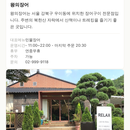
왕의장어
왕의장어는 서울 강북구 우이동에 위치한 장어구이 전문점입
니다. 주변의 북한산 자락에서 산책이나 트레킹을 즐기기 좋
은 곳입니다.
대표메뉴
민물장어
운영시간
- 11:00~22:00 - 마지막 주문 20:30
휴무
연중무휴
주차
가능
문의
02-999-9118