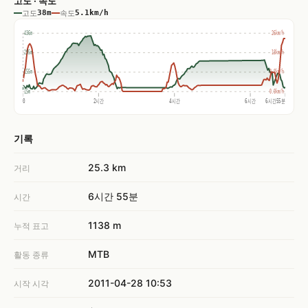
고도 · 속도
고도
38m
속도
5.1km/h
436m
26km/h
295m
18km/h
155m
8.8km/h
15m
0.0km/h
0
2시간
4시간
6시간
6시간55분
기록
25.3 km
거리
6시간 55분
시간
1138 m
누적 표고
MTB
활동 종류
2011-04-28 10:53
시작 시각