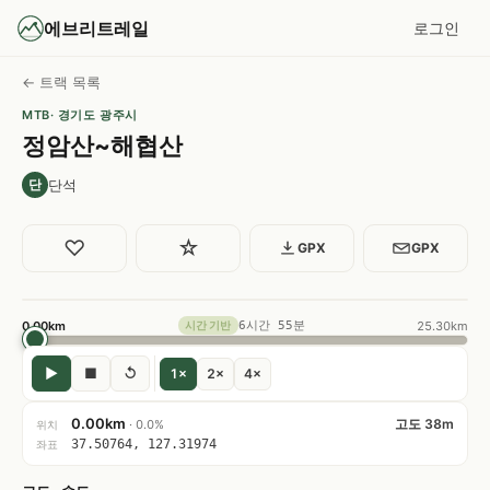
에브리트레일
로그인
← 트랙 목록
MTB
· 경기도 광주시
정암산~해협산
단석
단
♡
☆
GPX
GPX
0.00km
6시간 55분
25.30km
시간 기반
▶
■
↺
1×
2×
4×
0.00km
고도 38m
· 0.0%
위치
37.50764, 127.31974
좌표