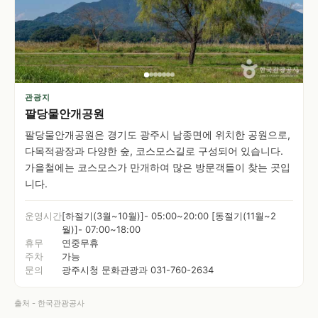
관광지
팔당물안개공원
팔당물안개공원은 경기도 광주시 남종면에 위치한 공원으로,
다목적광장과 다양한 숲, 코스모스길로 구성되어 있습니다.
가을철에는 코스모스가 만개하여 많은 방문객들이 찾는 곳입
니다.
운영시간
[하절기(3월~10월)]- 05:00~20:00 [동절기(11월~2
월)]- 07:00~18:00
휴무
연중무휴
주차
가능
문의
광주시청 문화관광과 031-760-2634
출처 - 한국관광공사