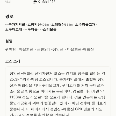
🌦️ 이슬비 11°
날씨
경로
큰가지막골
›
정암산
›
해협산
›
수리울고개
›
〰
⛰
⛰
⛰
403m
531m
구터고개
›
구터골
›
소리울골
⛰
〰
〰
설명
귀여1리 마을회관 - 금천2리 -정암산 - 마을회관-해협산
코스 소개
정암산~해협산 산악자전거 코스는 경기도 광주를 달리는 약 
25.3km의 라이딩 코스입니다. 큰가지막골에서 출발해 정암
산과 해협산을 지나 수리울고개, 구터고개를 거쳐 구터골과 
소리울골 방향으로 이어지는 동선이며, 경로를 따라가면 약 
1138m 정도의 오르막을 오르게 됩니다. 경로 인근에는 팔당
물안개공원과 귀여리 벚꽃길이 있어 라이딩 전후에 들러보기 
좋습니다. 이 페이지에서 정암산~해협산 GPX 경로와 지도, 
거리·고도 정보를 확인할 수 있습니다.