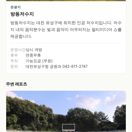
관광지
방동저수지
방동저수지는 대전 유성구에 위치한 인공 저수지입니다. 저수
지 내의 음악분수는 빛과 음악이 어우러지는 멀티미디어 쇼를
제공합니다.
운영시간
상시 개방
휴무
연중무휴
주차
가능요금 (무료)
문의
대전유성구청 공원과 042-611-2747
주변 레포츠