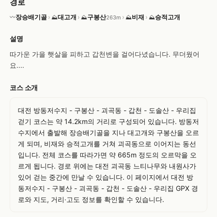
경로
장승배기골
›
대고개
›
구봉산
›
비재
›
승적고개
〰
⛰
⛰
⛰
⛰
263m
설명
따가운 가을 햇살을 피하고 갑천변을 걸어다녔습니다. 무더웠어
요....
코스 소개
대전 방동저수지 - 구봉산 - 괴곡동 - 갑천 - 도솔산 - 우리집 
걷기 코스는 약 14.2km의 거리로 구성되어 있습니다. 방동저
수지에서 출발해 장승배기골을 지나 대고개와 구봉산을 오르
게 되며, 비재와 승적고개를 거쳐 괴곡동으로 이어지는 동선
입니다. 전체 코스를 따라가면 약 665m 정도의 오르막을 오
르게 됩니다. 경로 위에는 대전 괴곡동 느티나무와 내원사가 
있어 걷는 중간에 만날 수 있습니다. 이 페이지에서 대전 방
동저수지 - 구봉산 - 괴곡동 - 갑천 - 도솔산 - 우리집 GPX 경
로와 지도, 거리·고도 정보를 확인할 수 있습니다.