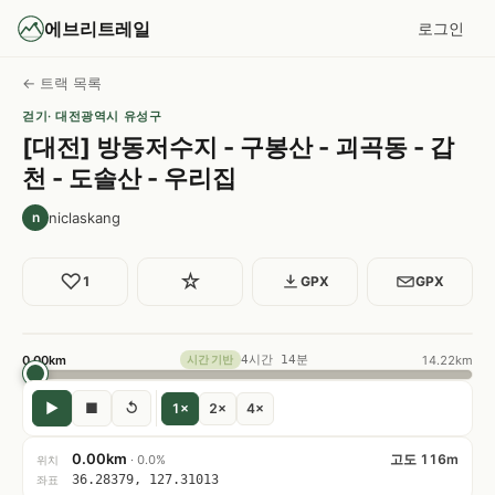
에브리트레일
로그인
← 트랙 목록
걷기
· 대전광역시 유성구
[대전] 방동저수지 - 구봉산 - 괴곡동 - 갑
천 - 도솔산 - 우리집
niclaskang
n
♡
☆
1
GPX
GPX
0.00km
4시간 14분
14.22km
시간 기반
▶
■
↺
1×
2×
4×
0.00km
고도 116m
· 0.0%
위치
36.28379, 127.31013
좌표