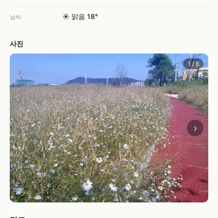
☀️ 맑음 18°
날씨
사진
1 / 6
›