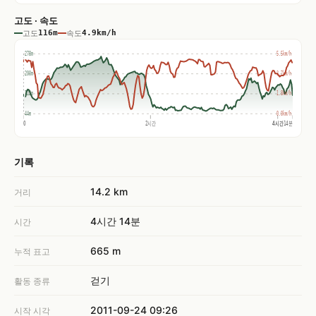
고도 · 속도
고도
116m
속도
4.9km/h
278m
5.5km/h
200m
3.7km/h
122m
1.8km/h
44m
0.0km/h
0
2시간
4시간
4시간14분
기록
14.2 km
거리
4시간 14분
시간
665 m
누적 표고
걷기
활동 종류
2011-09-24 09:26
시작 시각