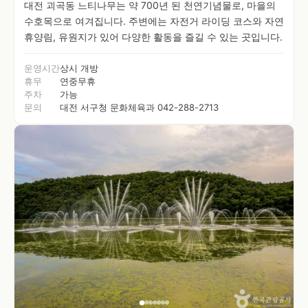
대전 괴곡동 느티나무는 약 700년 된 천연기념물로, 마을의
수호목으로 여겨집니다. 주변에는 자전거 라이딩 코스와 자연
휴양림, 유원지가 있어 다양한 활동을 즐길 수 있는 곳입니다.
운영시간
상시 개방
휴무
연중무휴
주차
가능
문의
대전 서구청 문화체육과 042-288-2713