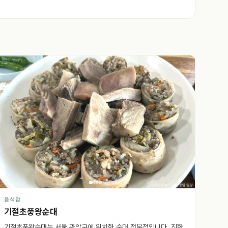
음식점
기절초풍왕순대
기절초풍왕순대는 서울 관악구에 위치한 순대 전문점입니다. 진한