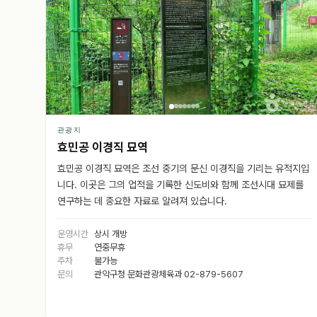
관광지
효민공 이경직 묘역
효민공 이경직 묘역은 조선 중기의 문신 이경직을 기리는 유적지입
니다. 이곳은 그의 업적을 기록한 신도비와 함께 조선시대 묘제를
연구하는 데 중요한 자료로 알려져 있습니다.
운영시간
상시 개방
휴무
연중무휴
주차
불가능
문의
관악구청 문화관광체육과 02-879-5607