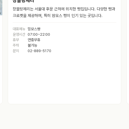
쟝블랑제리
쟝블랑제리는 서울대 후문 근처에 위치한 빵집입니다. 다양한 빵과
크로켓을 제공하며, 특히 맘모스 빵이 인기 있는 곳입니다.
대표메뉴
맘모스빵
운영시간
07:00~22:00
휴무
연중무휴
주차
불가능
문의
02-889-5170