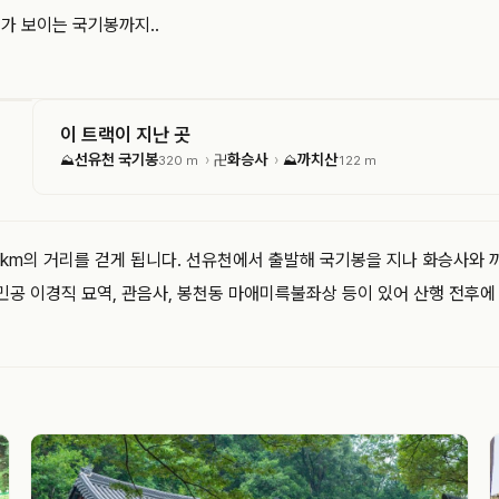
가 보이는 국기봉까지..
이 트랙이 지난 곳
선유천 국기봉
화승사
까치산
›
›
⛰
320 m
卍
⛰
122 m
2km의 거리를 걷게 됩니다. 선유천에서 출발해 국기봉을 지나 화승사와 
민공 이경직 묘역, 관음사, 봉천동 마애미륵불좌상 등이 있어 산행 전후에