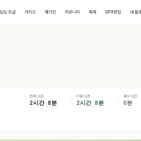
임도·싱글
가이드
매거진
커뮤니티
축제
GPX편집
내 활
전체 시간
이동 시간
휴식 시간
2시간 8분
2시간 8분
0분