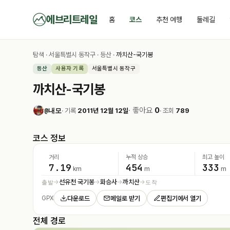
에브리트레일
홈
코스
추천 여행
둘레길
탐색
·
서울특별시 동작구
·
등산
·
까치산-국기봉
등산
사용자 기록
서울특별시 동작구
까치산-국기봉
· 좋아요
0
@내모
· 기록
2011년 12월 12일
· 조회
789
코스 정보
거리
누적 상승
최고 높이
7.19
454
333
km
m
m
선유천 국기봉
화승사
까치산
출발
도착
→
→
→
→
다운로드
메일로 받기
편집기에서 열기
GPX
전체 경로