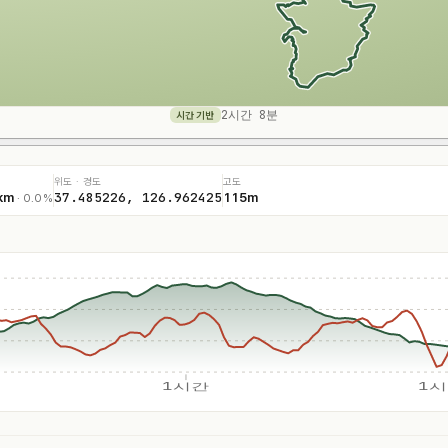
2시간 8분
시간 기반
위도 · 경도
고도
37.485226, 126.962425
km
115m
· 0.0%
1시간
1시