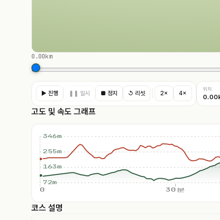
0.00km
위치
▶ 진행
❚❚ 일시
■ 정지
↺ 리셋
2×
4×
0.00
고도 및 속도 그래프
346m
255m
163m
72m
0
30분
코스 설명