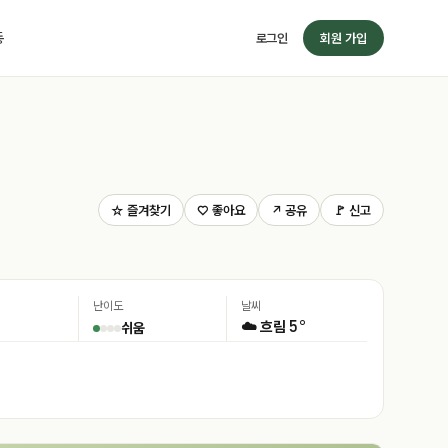
동
로그인
회원 가입
☆ 즐겨찾기
♡ 좋아요
↗ 공유
🚩 신고
난이도
날씨
5°
☁️ 흐림
쉬움