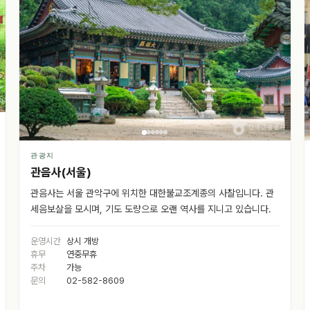
관광지
관음사(서울)
관음사는 서울 관악구에 위치한 대한불교조계종의 사찰입니다. 관
세음보살을 모시며, 기도 도량으로 오랜 역사를 지니고 있습니다.
운영시간
상시 개방
휴무
연중무휴
주차
가능
문의
02-582-8609