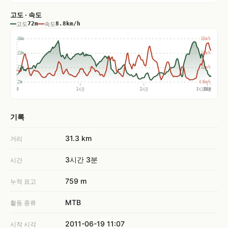
고도 · 속도
고도
72m
속도
8.8km/h
304m
32km/h
210m
21km/h
117m
11km/h
23m
0.0km/h
0
1시간
2시간
3시간03분
3시간
기록
31.3 km
거리
3시간 3분
시간
759 m
누적 표고
MTB
활동 종류
2011-06-19 11:07
시작 시각