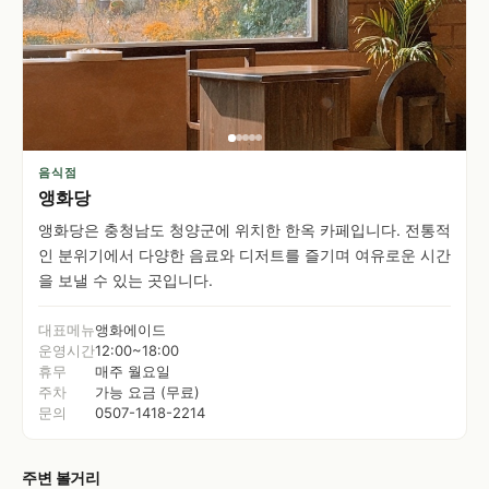
음식점
앵화당
앵화당은 충청남도 청양군에 위치한 한옥 카페입니다. 전통적
인 분위기에서 다양한 음료와 디저트를 즐기며 여유로운 시간
을 보낼 수 있는 곳입니다.
대표메뉴
앵화에이드
운영시간
12:00~18:00
휴무
매주 월요일
주차
가능 요금 (무료)
문의
0507-1418-2214
주변 볼거리