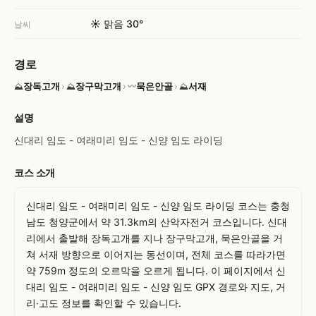
☀️ 맑음 30°
날씨
경로
장독고개
›
장구막고개
›
묵은안골
›
서재
⛰
⛰
〰
⛰
설명
신대리 임도 - 여래미리 임도 - 신양 임도 라이딩
코스 소개
신대리 임도 - 여래미리 임도 - 신양 임도 라이딩 코스는 충청
남도 청양군에서 약 31.3km의 산악자전거 코스입니다. 신대
리에서 출발해 장독고개를 지나 장구막고개, 묵은안골을 거
쳐 서재 방향으로 이어지는 동선이며, 전체 코스를 따라가면 
약 759m 정도의 오르막을 오르게 됩니다. 이 페이지에서 신
대리 임도 - 여래미리 임도 - 신양 임도 GPX 경로와 지도, 거
리·고도 정보를 확인할 수 있습니다.