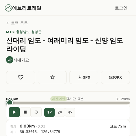
에브리트레일
로그인
← 트랙 목록
MTB
· 충청남도 청양군
신대리 임도 - 여래미리 임도 - 신양 임도
라이딩
사내가요
사
♡
☆
GPX
GPX
0.00km
3시간 3분
31.29km
시간 기반
▶
■
↺
1×
2×
4×
0.00km
고도 72m
· 0.0%
위치
36.53013, 126.84779
좌표