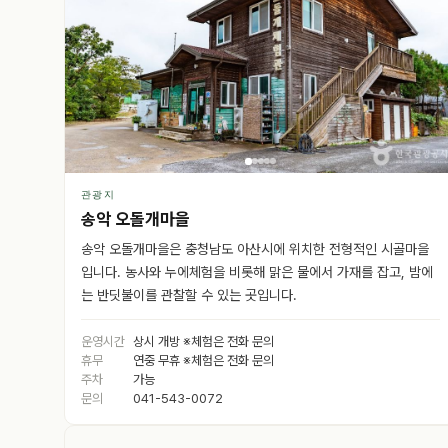
관광지
송악 오돌개마을
송악 오돌개마을은 충청남도 아산시에 위치한 전형적인 시골마을
입니다. 농사와 누에체험을 비롯해 맑은 물에서 가재를 잡고, 밤에
는 반딧불이를 관찰할 수 있는 곳입니다.
운영시간
상시 개방 ※체험은 전화 문의
휴무
연중 무휴 ※체험은 전화 문의
주차
가능
문의
041-543-0072