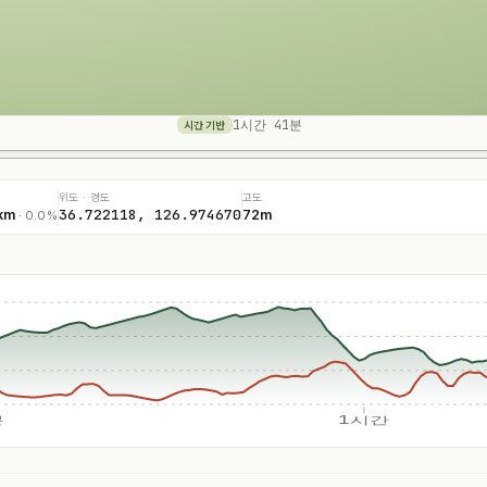
1시간 41분
시간 기반
위도 · 경도
고도
36.722118, 126.974670
km
72m
· 0.0%
분
1시간