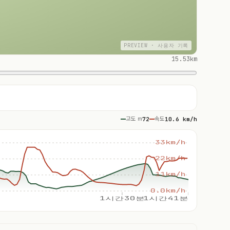
PREVIEW · 사용자 기록
15.53km
고도 m
72
속도
10.6 km/h
33km/h
22km/h
11km/h
0.0km/h
1시간30분
1시간41분