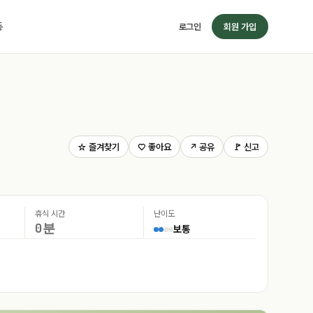
동
로그인
회원 가입
☆ 즐겨찾기
♡ 좋아요
↗ 공유
🚩 신고
휴식 시간
난이도
0분
보통