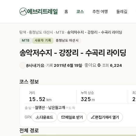
에브리트레일
홈
코스
추천 여행
둘레길
탐색
·
충청남도 아산시
·
MTB
·
송악저수지 - 강장리 - 수곡리 라이딩
MTB
사용자 기록
충청남도 아산시
송악저수지 - 강장리 - 수곡리 라이딩
· 좋아요
0
@사내가요
· 기록
2011년 6월 19일
· 조회
6,224
코스 정보
거리
누적 상승
최
15.52
325
2
km
m
월명산
납은들고개
출발
도착
→
→
→
다운로드
메일로 받기
편집기에서 열기
GPX
전체 경로