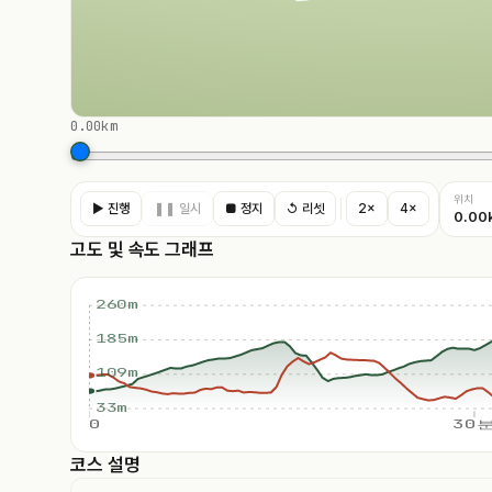
0.00km
위치
▶ 진행
❚❚ 일시
■ 정지
↺ 리셋
2×
4×
0.00
고도 및 속도 그래프
260m
185m
109m
33m
0
30
코스 설명