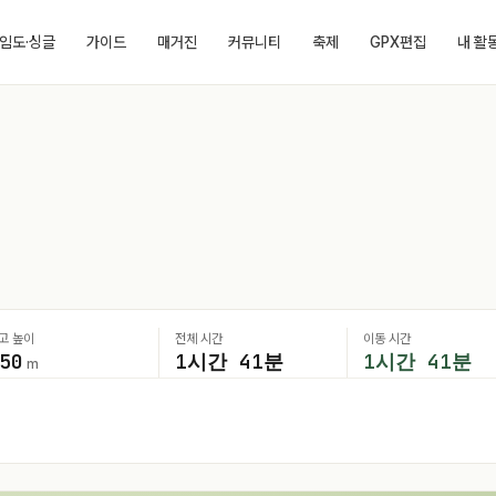
임도·싱글
가이드
매거진
커뮤니티
축제
GPX편집
내 활
고 높이
전체 시간
이동 시간
50
1시간 41분
1시간 41분
m