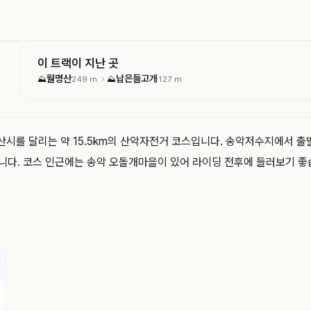
이 트랙이 지난 곳
월명산
납은들고개
›
⛰
249 m
⛰
127 m
아산시를 달리는 약 15.5km의 산악자전거 코스입니다. 송악저수지에서
됩니다. 코스 인근에는 송악 오돌개마을이 있어 라이딩 전후에 들러보기 좋습