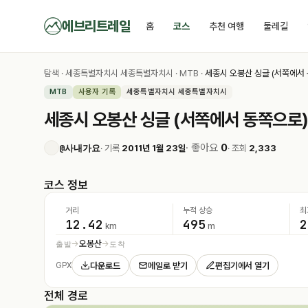
에브리트레일
홈
코스
추천 여행
둘레길
탐색
·
세종특별자치시 세종특별자치시
·
MTB
·
세종시 오봉산 싱글 (서쪽에서
MTB
사용자 기록
세종특별자치시 세종특별자치시
세종시 오봉산 싱글 (서쪽에서 동쪽으로
· 좋아요
0
@사내가요
· 기록
2011년 1월 23일
· 조회
2,333
코스 정보
거리
누적 상승
최
12.42
495
2
km
m
오봉산
출발
도착
→
→
다운로드
메일로 받기
편집기에서 열기
GPX
전체 경로