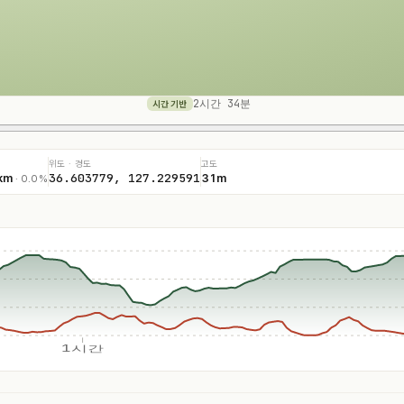
2시간 34분
시간 기반
위도 · 경도
고도
36.603779, 127.229591
km
31m
· 0.0%
1시간