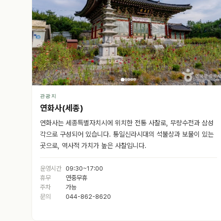
관광지
연화사(세종)
연화사는 세종특별자치시에 위치한 전통 사찰로, 무량수전과 삼성
각으로 구성되어 있습니다. 통일신라시대의 석불상과 보물이 있는
곳으로, 역사적 가치가 높은 사찰입니다.
운영시간
09:30~17:00
휴무
연중무휴
주차
가능
문의
044-862-8620