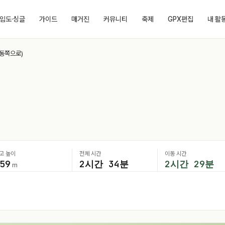
임도·싱글
가이드
매거진
커뮤니티
축제
GPX편집
내 활
 동쪽으로)
)
고 높이
전체 시간
이동 시간
59
2시간 34분
2시간 29분
m