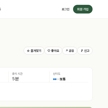
동
로그인
회원 가입
☆ 즐겨찾기
♡ 좋아요
↗ 공유
🚩 신고
휴식 시간
난이도
5분
보통