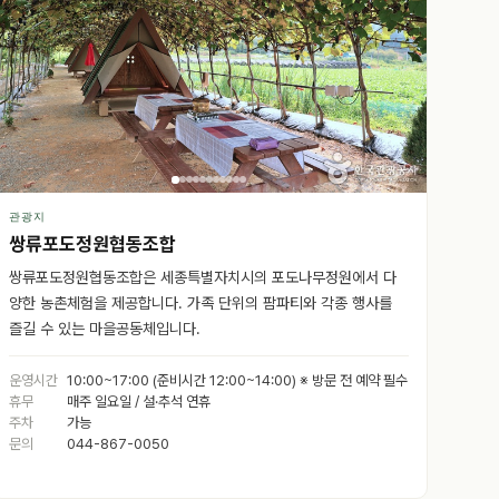
관광지
쌍류포도정원협동조합
쌍류포도정원협동조합은 세종특별자치시의 포도나무정원에서 다
양한 농촌체험을 제공합니다. 가족 단위의 팜파티와 각종 행사를
즐길 수 있는 마을공동체입니다.
운영시간
10:00~17:00 (준비시간 12:00~14:00) ※ 방문 전 예약 필수
휴무
매주 일요일 / 설·추석 연휴
주차
가능
문의
044-867-0050