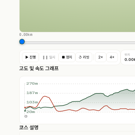
0.00km
위치
▶ 진행
❚❚ 일시
■ 정지
↺ 리셋
2×
4×
0.00
고도 및 속도 그래프
270m
187m
103m
20m
0
코스 설명