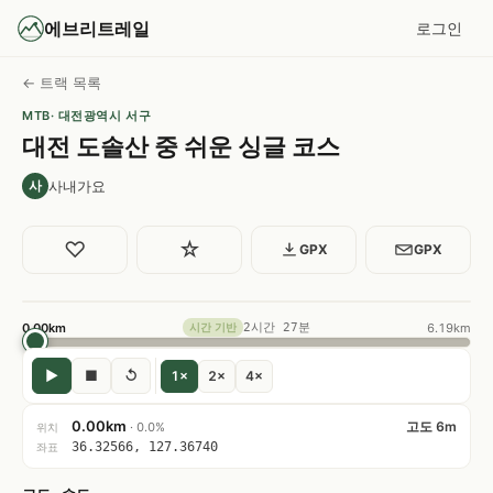
에브리트레일
로그인
← 트랙 목록
MTB
· 대전광역시 서구
대전 도솔산 중 쉬운 싱글 코스
사내가요
사
♡
☆
GPX
GPX
0.00km
2시간 27분
6.19km
시간 기반
▶
■
↺
1×
2×
4×
0.00km
고도 6m
· 0.0%
위치
36.32566, 127.36740
좌표