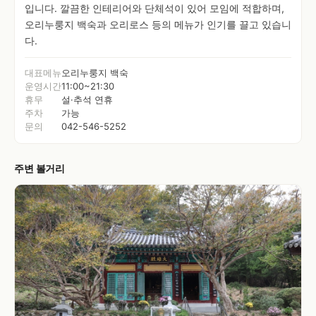
입니다. 깔끔한 인테리어와 단체석이 있어 모임에 적합하며,
오리누룽지 백숙과 오리로스 등의 메뉴가 인기를 끌고 있습니
다.
대표메뉴
오리누룽지 백숙
운영시간
11:00~21:30
휴무
설·추석 연휴
주차
가능
문의
042-546-5252
주변 볼거리