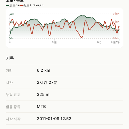
고도 · 속도
고도
6m
속도
2.9km/h
218m
5.0km/h
144m
3.3km/h
70m
1.7km/h
-4m
0.0km/h
0
1시간
2시간
2시간27분
기록
6.2 km
거리
2시간 27분
시간
325 m
누적 표고
MTB
활동 종류
2011-01-08 12:52
시작 시각