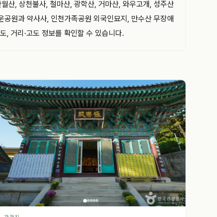
산, 상천불사, 철마산, 광학산, 거마산, 와우고개, 성주산
백운공원과 약사사, 인천가족공원 외국인묘지, 만수산 무장애
도, 거리·고도 정보를 확인할 수 있습니다.
관광지