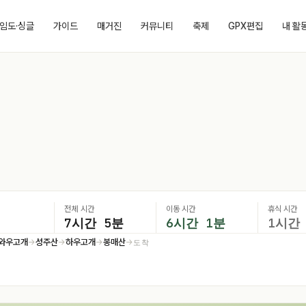
임도·싱글
가이드
매거진
커뮤니티
축제
GPX편집
내 활
전체 시간
이동 시간
휴식 시간
7시간 5분
6시간 1분
1시간
와우고개
성주산
하우고개
봉매산
도착
→
→
→
→