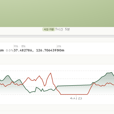
7시간 5분
시간 기반
위도 · 경도
고도
37.482786, 126.706439
km
90m
· 0.0%
4시간