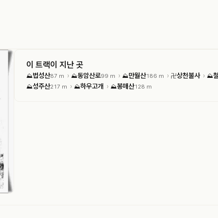
이 트랙이 지난 곳
법성산
동암산로
만월산
상천불사
›
›
›
›
⛰
87 m
⛰
99 m
⛰
186 m
卍
⛰
성주산
하우고개
봉매산
›
›
⛰
217 m
⛰
⛰
128 m