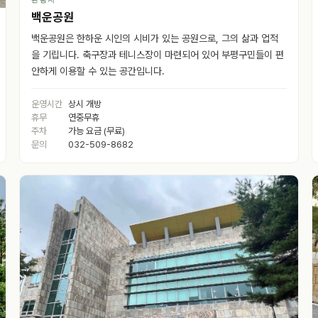
백운공원
백운공원은 한하운 시인의 시비가 있는 공원으로, 그의 삶과 업적
을 기립니다. 축구장과 테니스장이 마련되어 있어 부평구민들이 편
안하게 이용할 수 있는 공간입니다.
운영시간
상시 개방
휴무
연중무휴
주차
가능 요금 (무료)
문의
032-509-8682