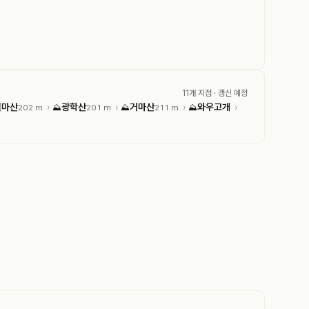
11개 지점
· 갱신 예정
철마산
광학산
거마산
와우고개
›
›
›
›
202 m
⛰
201 m
⛰
211 m
⛰