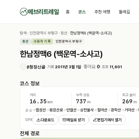
에브리트레일
홈
코스
추천 여행
둘레길
탐색
·
인천광역시 부평구
·
등산
·
한남정맥6 (백운역-소사고)
등산
사용자 기록
인천광역시 부평구
한남정맥6 (백운역-소사고)
· 좋아요
0
@청정산골
· 기록
2011년 3월 1일
· 조회
11,601
코스 정보
거리
누적 상승
최고 높이
16.35
737
269
km
m
m
법성산
동암산로
만월산
상천불사
철마산
광학산
거마산
출발
→
→
→
→
→
→
→
→
다운로드
메일로 받기
편집기에서 열기
GPX
전체 경로