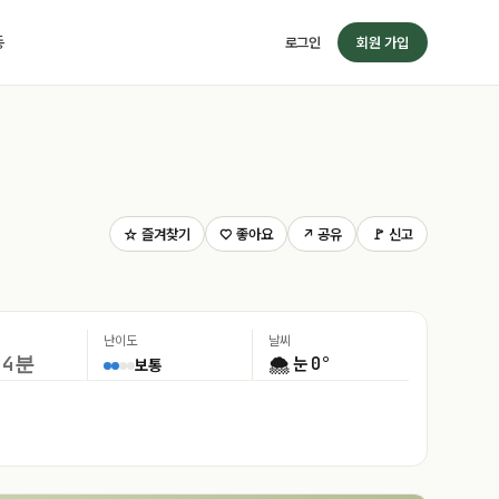
동
로그인
회원 가입
☆ 즐겨찾기
♡ 좋아요
↗ 공유
🚩 신고
난이도
날씨
 4분
0°
🌨️ 눈
보통