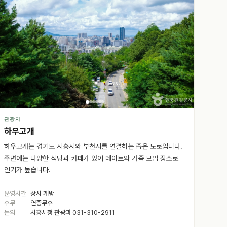
관광지
하우고개
하우고개는 경기도 시흥시와 부천시를 연결하는 좁은 도로입니다.
주변에는 다양한 식당과 카페가 있어 데이트와 가족 모임 장소로
인기가 높습니다.
운영시간
상시 개방
휴무
연중무휴
문의
시흥시청 관광과 031-310-2911