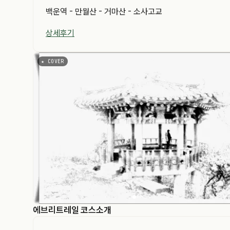
백운역 - 만월산 - 거마산 - 소사고교
상세후기
★ COVER
에브리트레일 코스소개