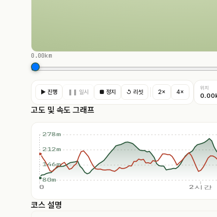
0.00km
위치
▶ 진행
❚❚ 일시
■ 정지
↺ 리셋
2×
4×
0.00
고도 및 속도 그래프
278m
212m
146m
80m
0
2시간
코스 설명