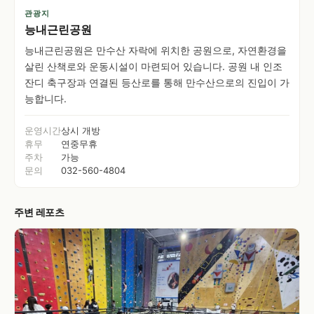
관광지
능내근린공원
능내근린공원은 만수산 자락에 위치한 공원으로, 자연환경을
살린 산책로와 운동시설이 마련되어 있습니다. 공원 내 인조
잔디 축구장과 연결된 등산로를 통해 만수산으로의 진입이 가
능합니다.
운영시간
상시 개방
휴무
연중무휴
주차
가능
문의
032-560-4804
주변 레포츠