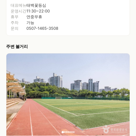
대표메뉴
태백꽃등심
운영시간
11:30~22:00
휴무
연중무휴
주차
가능
문의
0507-1465-3508
주변 볼거리