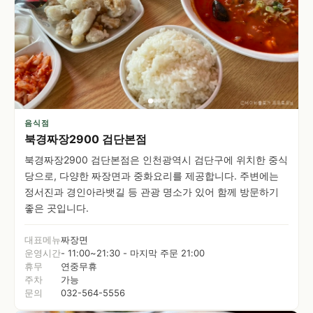
음식점
북경짜장2900 검단본점
북경짜장2900 검단본점은 인천광역시 검단구에 위치한 중식
당으로, 다양한 짜장면과 중화요리를 제공합니다. 주변에는
정서진과 경인아라뱃길 등 관광 명소가 있어 함께 방문하기
좋은 곳입니다.
대표메뉴
짜장면
운영시간
- 11:00~21:30 - 마지막 주문 21:00
휴무
연중무휴
주차
가능
문의
032-564-5556