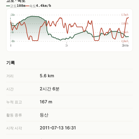
고도 · 속도
고도
108m
속도
4.4km/h
136m
5.7km/h
64m
3.8km/h
-8m
1.9km/h
-80m
0.0km/h
0
1h
2h
2h06m
기록
5.6 km
거리
2시간 6분
시간
167 m
누적 표고
등산
활동 종류
2011-07-13 16:31
시작 시각