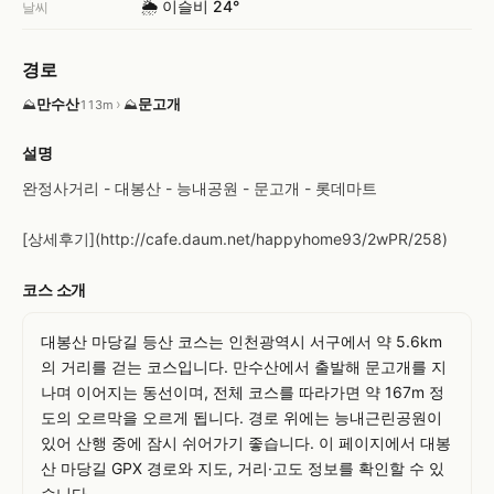
🌦️ 이슬비 24°
날씨
경로
만수산
›
문고개
⛰
⛰
113m
설명
완정사거리 - 대봉산 - 능내공원 - 문고개 - 롯데마트

[상세후기](http://cafe.daum.net/happyhome93/2wPR/258)
코스 소개
대봉산 마당길 등산 코스는 인천광역시 서구에서 약 5.6km
의 거리를 걷는 코스입니다. 만수산에서 출발해 문고개를 지
나며 이어지는 동선이며, 전체 코스를 따라가면 약 167m 정
도의 오르막을 오르게 됩니다. 경로 위에는 능내근린공원이 
있어 산행 중에 잠시 쉬어가기 좋습니다. 이 페이지에서 대봉
산 마당길 GPX 경로와 지도, 거리·고도 정보를 확인할 수 있
습니다.