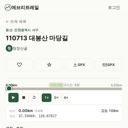
에브리트레일
로그인
← 트랙 목록
등산
· 인천광역시 서구
110713 대봉산 마당길
청정산골
청
♡
☆
GPX
GPX
0.00km
2시간 6분
5.63km
시간 기반
▶
■
↺
1×
2×
4×
0.00km
고도 108m
· 0.0%
위치
37.59469, 126.67817
좌표