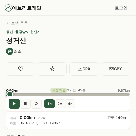
에브리트레일
로그인
← 트랙 목록
등산
· 충청남도 천안시
성거산
송죽
송
♡
☆
GPX
GPX
0.00km
3시간 45분
9.87km
시간 기반
▶
■
↺
1×
2×
4×
0.00km
고도 140m
· 0.0%
위치
36.83342, 127.19067
좌표