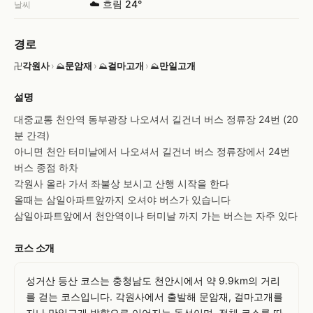
☁️ 흐림 24°
날씨
경로
각원사
›
문암재
›
걸마고개
›
만일고개
卍
⛰
⛰
⛰
설명
대중교통 천안역 동부광장 나오셔서 길건너 버스 정류장 24번 (20
분 간격)

아니면 천안 터미날에서 나오셔서 길건너 버스 정류장에서 24번 
버스 종점 하차

각원사 올라 가서 좌불상 보시고 산행 시작을 한다

올때는 삼일아파트앞까지 오셔야 버스가 있습니다

삼일아파트앞에서 천안역이나 터미날 까지 가는 버스는 자주 있다
코스 소개
성거산 등산 코스는 충청남도 천안시에서 약 9.9km의 거리
를 걷는 코스입니다. 각원사에서 출발해 문암재, 걸마고개를 
지나 만일고개 방향으로 이어지는 동선이며, 전체 코스를 따