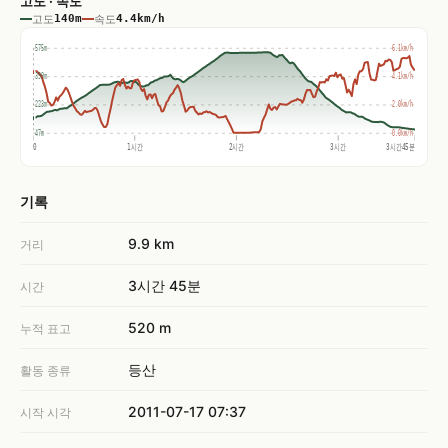
고도 · 속도
고도
140m
속도
4.4km/h
575m
6.1km/h
399m
4.1km/h
223m
2.0km/h
47m
0.0km/h
0
1시간
2시간
3시간
3시간45분
기록
9.9 km
거리
3시간 45분
시간
520 m
누적 표고
등산
활동 종류
2011-07-17 07:37
시작 시각