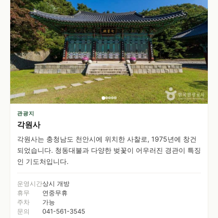
관광지
각원사
각원사는 충청남도 천안시에 위치한 사찰로, 1975년에 창건
되었습니다. 청동대불과 다양한 벚꽃이 어우러진 경관이 특징
인 기도처입니다.
운영시간
상시 개방
휴무
연중무휴
주차
가능
문의
041-561-3545