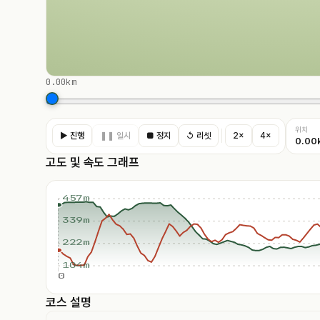
0.00km
위치
▶ 진행
❚❚ 일시
■ 정지
↺ 리셋
2×
4×
0.00
고도 및 속도 그래프
457m
339m
222m
104m
0
코스 설명