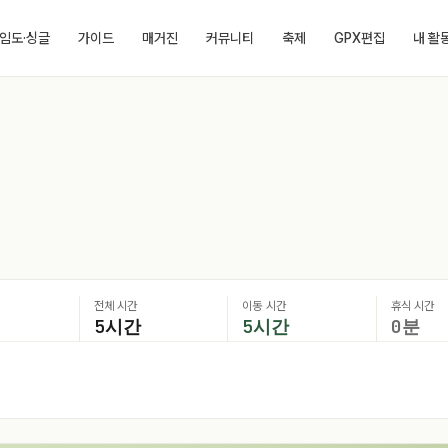
임도·싱글
가이드
매거진
커뮤니티
축제
GPX편집
내 활
전체 시간
이동 시간
휴식 시간
5시간
5시간
0분