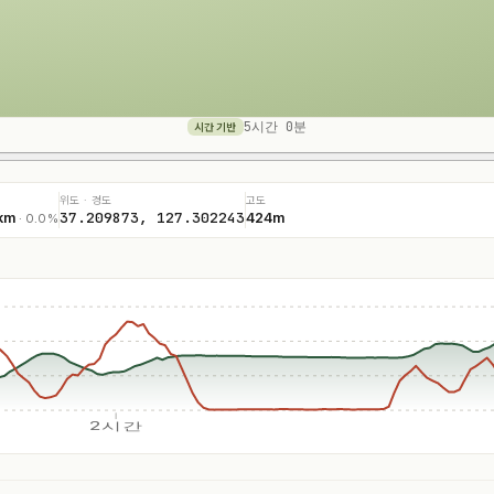
5시간 0분
시간 기반
위도 · 경도
고도
37.209873, 127.302243
km
424m
· 0.0%
2시간