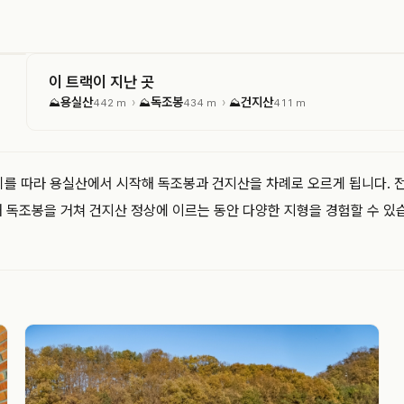
이 트랙이 지난 곳
용실산
독조봉
건지산
›
›
⛰
442 m
⛰
434 m
⛰
411 m
거리를 따라 용실산에서 시작해 독조봉과 건지산을 차례로 오르게 됩니다. 
해 독조봉을 거쳐 건지산 정상에 이르는 동안 다양한 지형을 경험할 수 있습