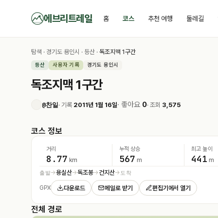
에브리트레일
홈
코스
추천 여행
둘레길
탐색
·
경기도 용인시
·
등산
·
독조지맥 1구간
등산
사용자 기록
경기도 용인시
독조지맥 1구간
· 좋아요
0
@찬일
· 기록
2011년 1월 16일
· 조회
3,575
코스 정보
거리
누적 상승
최고 높이
8.77
567
441
km
m
m
용실산
독조봉
건지산
출발
도착
→
→
→
→
다운로드
메일로 받기
편집기에서 열기
GPX
전체 경로