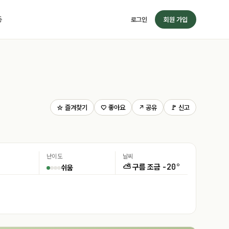
동
로그인
회원 가입
☆ 즐겨찾기
♡ 좋아요
↗ 공유
🚩 신고
난이도
날씨
-20°
⛅ 구름 조금
쉬움