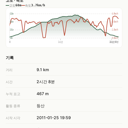
고도 · 속도
고도
60m
속도
3.7km/h
528m
6.9km/h
364m
4.6km/h
201m
2.3km/h
38m
0.0km/h
0
1시간
2시간
2시간08분
기록
9.1 km
거리
2시간 8분
시간
467 m
누적 표고
등산
활동 종류
2011-01-25 19:59
시작 시각