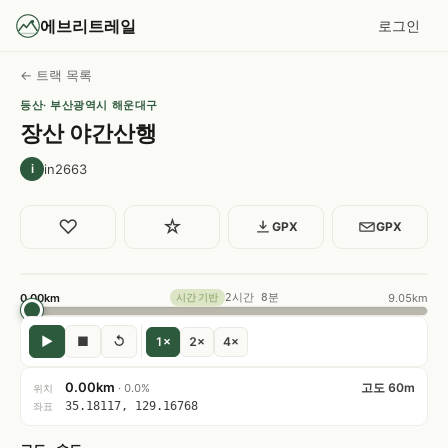
에브리트레일
로그인
← 트랙 목록
등산
· 부산광역시 해운대구
장산 야간산행
in2663
i
♡
☆
GPX
GPX
0.00km
2시간 8분
9.05km
시간 기반
▶
■
↺
1×
2×
4×
0.00km
고도 60m
· 0.0%
위치
35.18117, 129.16768
좌표