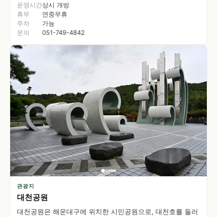
운영시간
상시 개방
휴무
연중무휴
주차
가능
문의
051-749-4842
관광지
대천공원
대천공원은 해운대구에 위치한 시민공원으로, 대천호를 둘러