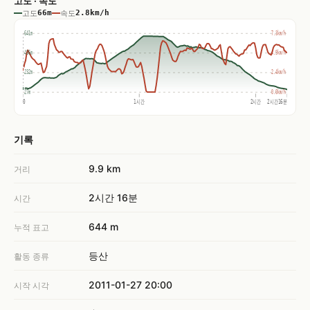
고도 · 속도
고도
66m
속도
2.8km/h
641m
7.3km/h
436m
4.9km/h
232m
2.4km/h
27m
0.0km/h
0
1시간
2시간
2시간16분
기록
9.9 km
거리
2시간 16분
시간
644 m
누적 표고
등산
활동 종류
2011-01-27 20:00
시작 시각