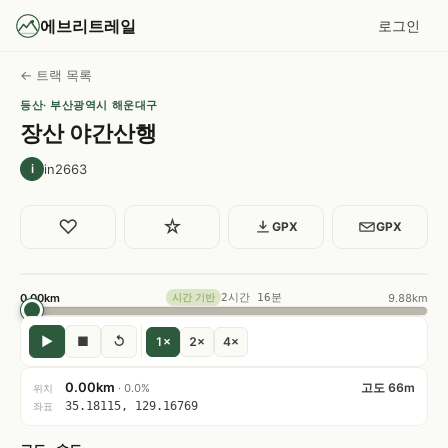
에브리트레일
로그인
← 트랙 목록
등산
· 부산광역시 해운대구
장산 야간산행
in2663
i
♡
☆
GPX
GPX
0.00km
2시간 16분
9.88km
시간 기반
▶
■
↺
1×
2×
4×
0.00km
고도 66m
· 0.0%
위치
35.18115, 129.16769
좌표