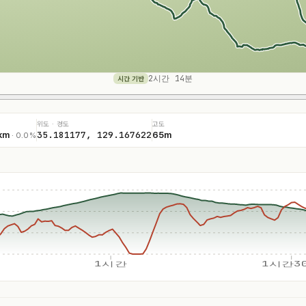
2시간 14분
시간 기반
위도 · 경도
고도
35.181177, 129.167622
km
65m
· 0.0%
1시간
1시간3