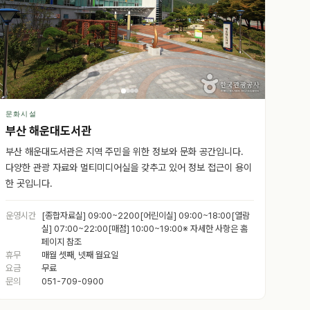
문화시설
부산 해운대도서관
부산 해운대도서관은 지역 주민을 위한 정보와 문화 공간입니다.
다양한 관광 자료와 멀티미디어실을 갖추고 있어 정보 접근이 용이
한 곳입니다.
운영시간
[종합자료실] 09:00~2200[어린이실] 09:00~18:00[열람
실] 07:00~22:00[매점] 10:00~19:00※ 자세한 사항은 홈
페이지 참조
휴무
매월 셋째, 넷째 월요일
요금
무료
문의
051-709-0900