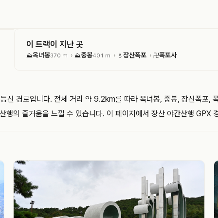
이 트랙이 지난 곳
옥녀봉
중봉
장산폭포
폭포사
›
›
›
⛰
370 m
⛰
401 m
💧
卍
 경로입니다. 전체 거리 약 9.2km를 따라 옥녀봉, 중봉, 장산폭포, 폭
산행의 즐거움을 느낄 수 있습니다. 이 페이지에서 장산 야간산행 GPX 경