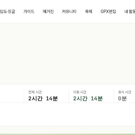
임도·싱글
가이드
매거진
커뮤니티
축제
GPX편집
내 활
전체 시간
이동 시간
휴식 시간
2시간 14분
2시간 14분
0분