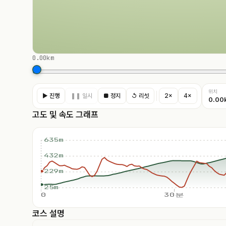
0.00km
위치
▶ 진행
❚❚ 일시
■ 정지
↺ 리셋
2×
4×
0.00
고도 및 속도 그래프
635m
432m
229m
25m
0
30분
코스 설명