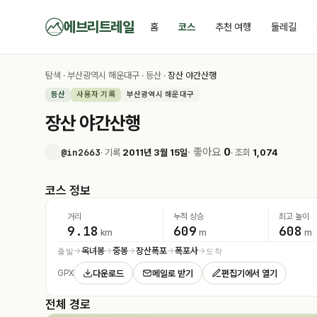
에브리트레일
홈
코스
추천 여행
둘레길
탐색
·
부산광역시 해운대구
·
등산
·
장산 야간산행
등산
사용자 기록
부산광역시 해운대구
장산 야간산행
· 좋아요
0
@in2663
· 기록
2011년 3월 15일
· 조회
1,074
코스 정보
거리
누적 상승
최고 높이
9.18
609
608
km
m
m
옥녀봉
중봉
장산폭포
폭포사
출발
도착
→
→
→
→
→
다운로드
메일로 받기
편집기에서 열기
GPX
전체 경로