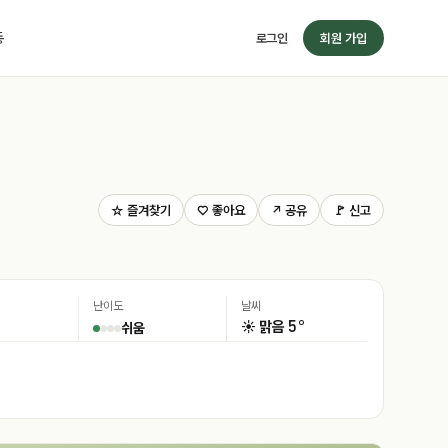
동
로그인
회원 가입
☆ 즐겨찾기
♡ 좋아요
↗ 공유
🚩 신고
난이도
날씨
5°
☀️ 맑음
쉬움