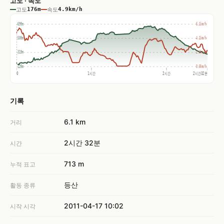
고도 · 속도
고도
176m
속도
4.9km/h
699m
6.1km/h
509m
4.1km/h
319m
2.0km/h
129m
0.0km/h
0
1시간
2시간
2시간32분
기록
6.1 km
거리
2시간 32분
시간
713 m
누적 표고
등산
활동 종류
2011-04-17 10:02
시작 시각