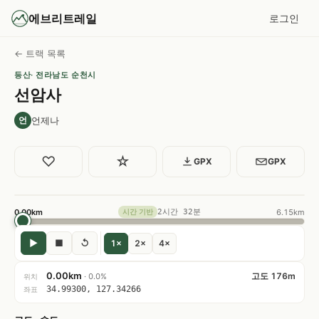
에브리트레일
로그인
← 트랙 목록
등산
· 전라남도 순천시
선암사
언제나
언
♡
☆
GPX
GPX
0.00km
2시간 32분
6.15km
시간 기반
▶
■
↺
1×
2×
4×
0.00km
고도 176m
· 0.0%
위치
34.99300, 127.34266
좌표