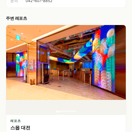
문의
042-607-8852
주변 레포츠
레포츠
스몹 대전