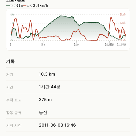
고도 · 속도
고도
69m
속도
3.9km/h
246m
23km/h
172m
15km/h
98m
7.5km/h
24m
0.0km/h
0
30분
1시간
1시간30분
1시간44분
기록
10.3 km
거리
1시간 44분
시간
375 m
누적 표고
등산
활동 종류
2011-06-03 16:46
시작 시각