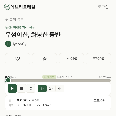
에브리트레일
로그인
← 트랙 목록
등산
· 대전광역시 서구
우성이산, 화봉산 등반
HyeonGyu
H
♡
☆
GPX
GPX
0.00km
1시간 44분
10.28km
시간 기반
▶
■
↺
1×
2×
4×
0.00km
고도 69m
· 0.0%
위치
36.36901, 127.37473
좌표