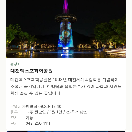
관광지
대전엑스포과학공원
대전엑스포과학공원은 1993년 대전세계박람회를 기념하여
조성된 공간입니다. 한빛탑과 음악분수가 있어 과학과 자연을
함께 즐길 수 있는 곳입니다.
운영시간
한빛탑 09:30~17:40
휴무
매주 월요일 / 1월 1일 / 설·추석 당일
주차
가능
문의
042-250-1111