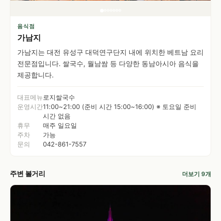
음식점
가남지
가남지는 대전 유성구 대덕연구단지 내에 위치한 베트남 요리
전문점입니다. 쌀국수, 월남쌈 등 다양한 동남아시아 음식을
제공합니다.
대표메뉴
로지쌀국수
운영시간
11:00~21:00 (준비 시간 15:00~16:00) ※ 토요일 준비
시간 없음
휴무
매주 일요일
주차
가능
문의
042-861-7557
주변 볼거리
더보기 9개