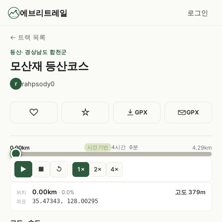
에브리트레일
로그인
← 트랙 목록
등산
· 경상남도 합천군
모산재 등산코스
rahpsody0
r
♡
☆
GPX
GPX
0.00km
4시간 0분
4.29km
시간 기반
▶
■
↺
1×
2×
4×
0.00km
고도 379m
· 0.0%
위치
35.47343, 128.00295
좌표