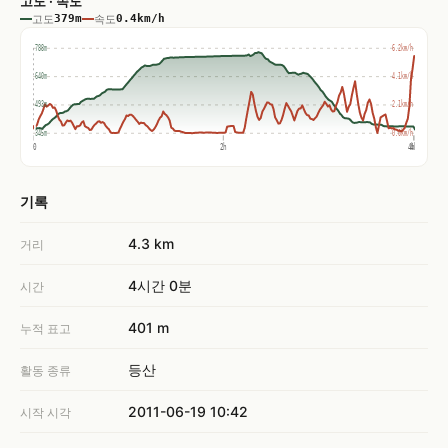
고도 · 속도
고도
379m
속도
0.4km/h
788m
6.2km/h
640m
4.1km/h
493m
2.1km/h
345m
0.0km/h
0
2h
4h
4h
기록
4.3 km
거리
4시간 0분
시간
401 m
누적 표고
등산
활동 종류
2011-06-19 10:42
시작 시각