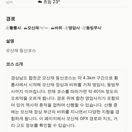
☁️ 흐림 23°
날씨
경로
황룡사
›
모산재
›
바위
›
영암사
›
동빙무사
卍
⛰
⛰
卍
卍
767m
설명
모산재 등산코스
코스 소개
경상남도 합천군 모산재 등산코스는 약 4.3km 구간으로 황
룡사에서 시작해 모산재 정상과 바위를 거쳐 영암사, 동빙무
사까지 이어집니다. 전체 코스를 따라가면 약 401m 정도의 
오르막을 오르게 됩니다. 경로 위에 합천 영암사지가 포함되
어 있어 역사적 흔적을 접하며 산행할 수 있습니다. 산행 중
에는 모산재 정상 부근의 바위를 지나면서 다양한 지형을 경
험하게 됩니다. 이 페이지에서 모산재 GPX 경로와 지도, 거
리·고도 정보를 확인할 수 있습니다.