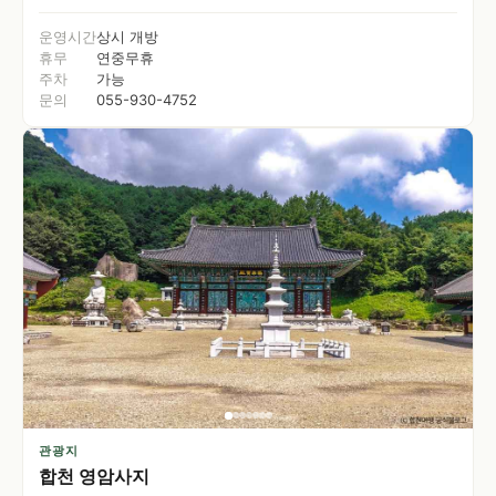
운영시간
상시 개방
휴무
연중무휴
주차
가능
문의
055-930-4752
관광지
합천 영암사지