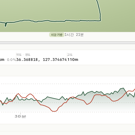
1시간 21분
시간 기반
위도 · 경도
고도
36.368818, 127.374674
km
110m
· 0.0%
30분