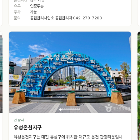
운영시간
상시 개방
휴무
연중무휴
주차
가능
문의
공원관리사업소 공원관리과 042-270-7203
관광지
유성온천지구
유성온천지구는 대전 유성구에 위치한 대규모 온천 관광타운입니