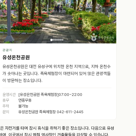
관광지
유성온천공원
유성온천공원은 대전 유성구에 위치한 온천 지역으로, 지하 온천수
가 솟아나는 곳입니다. 족욕체험장이 마련되어 있어 많은 관광객들
이 방문하는 장소입니다.
운영시간
[유성온천공원 족욕체험장]07:00~22:00
휴무
연중무휴
주차
불가능
문의
유성온천공원 족욕체험장 042-611-2445
은 자전거를 타며 잠시 휴식을 취하기 좋은 장소입니다. 다음으로 유성
하며, 이곳에서 잠시 멈춰 역사적인 건축물들을 감상할 수 있습니다.