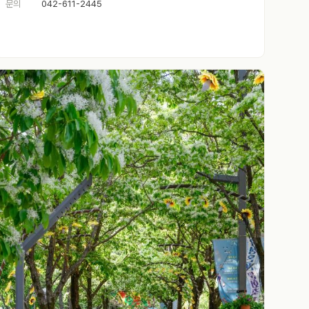
문의
042-611-2445