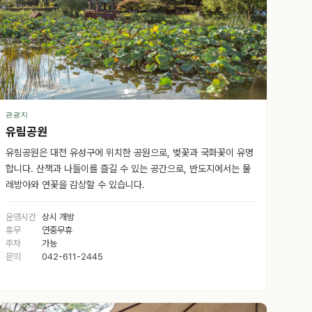
관광지
유림공원
유림공원은 대전 유성구에 위치한 공원으로, 벚꽃과 국화꽃이 유명
합니다. 산책과 나들이를 즐길 수 있는 공간으로, 반도지에서는 물
레방아와 연꽃을 감상할 수 있습니다.
운영시간
상시 개방
휴무
연중무휴
주차
가능
문의
042-611-2445