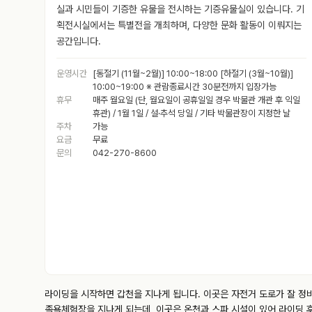
실과 시민들이 기증한 유물을 전시하는 기증유물실이 있습니다. 기
획전시실에서는 특별전을 개최하며, 다양한 문화 활동이 이뤄지는
공간입니다.
운영시간
[동절기 (11월~2월)] 10:00~18:00 [하절기 (3월~10월)]
10:00~19:00 ※ 관람종료시간 30분전까지 입장가능
휴무
매주 월요일 (단, 월요일이 공휴일일 경우 박물관 개관 후 익일
휴관) / 1월 1일 / 설·추석 당일 / 기타 박물관장이 지정한 날
주차
가능
요금
무료
문의
042-270-8600
라이딩을 시작하면 갑천을 지나게 됩니다. 이곳은 자전거 도로가 잘 정
족욕체험장을 지나게 되는데, 이곳은 온천과 스파 시설이 있어 라이딩 후