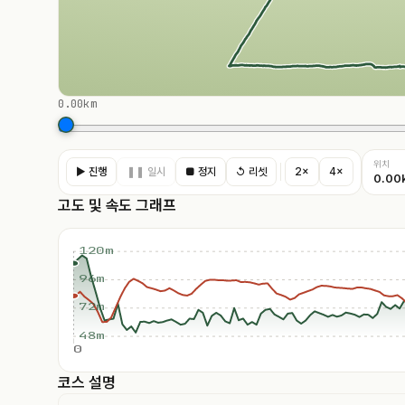
0.00km
위치
▶ 진행
❚❚ 일시
■ 정지
↺ 리셋
2×
4×
0.00
고도 및 속도 그래프
120m
96m
72m
48m
0
코스 설명