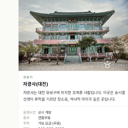
관광지
자광사(대전)
자광사는 대전 유성구에 위치한 조계종 사찰입니다. 이곳은 송시열
선생이 후학을 기르던 장소로, 역사적 의미가 깊은 곳입니다.
운영시간
상시 개방
휴무
연중무휴
주차
가능 요금 (무료)