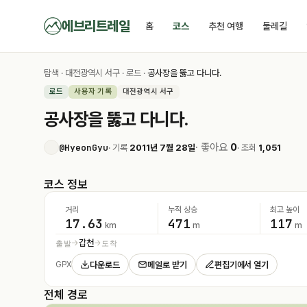
에브리트레일
홈
코스
추천 여행
둘레길
탐색
·
대전광역시 서구
·
로드
·
공사장을 뚫고 다니다.
로드
사용자 기록
대전광역시 서구
공사장을 뚫고 다니다.
· 좋아요
0
@HyeonGyu
· 기록
2011년 7월 28일
· 조회
1,051
코스 정보
거리
누적 상승
최고 높이
17.63
471
117
km
m
m
갑천
출발
도착
→
→
다운로드
메일로 받기
편집기에서 열기
GPX
전체 경로