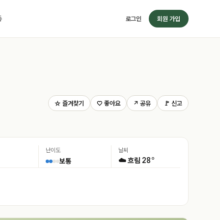
동
로그인
회원 가입
☆ 즐겨찾기
♡ 좋아요
↗ 공유
🚩 신고
난이도
날씨
28°
☁️ 흐림
보통