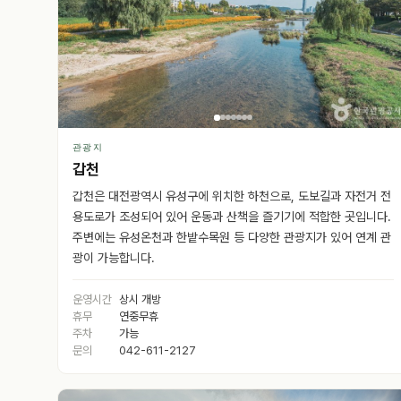
관광지
갑천
갑천은 대전광역시 유성구에 위치한 하천으로, 도보길과 자전거 전
용도로가 조성되어 있어 운동과 산책을 즐기기에 적합한 곳입니다.
주변에는 유성온천과 한밭수목원 등 다양한 관광지가 있어 연계 관
광이 가능합니다.
운영시간
상시 개방
휴무
연중무휴
주차
가능
문의
042-611-2127