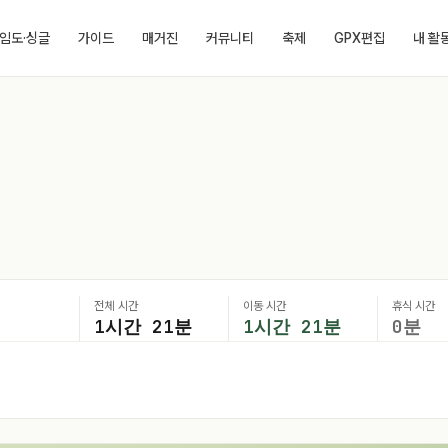
임도·싱글
가이드
매거진
커뮤니티
축제
GPX편집
내 활
전체 시간
이동 시간
휴식 시간
1시간 21분
1시간 21분
0분