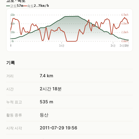
고도 · 속도
고도
57m
속도
2.7km/h
626m
6.7km/h
414m
4.5km/h
203m
2.2km/h
-9m
0.0km/h
0
1시간
2시간
2시간18분
기록
7.4 km
거리
2시간 18분
시간
535 m
누적 표고
등산
활동 종류
2011-07-29 19:56
시작 시각