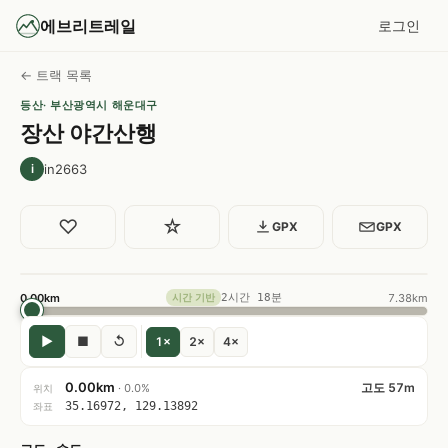
에브리트레일
로그인
← 트랙 목록
등산
· 부산광역시 해운대구
장산 야간산행
in2663
i
♡
☆
GPX
GPX
0.00km
2시간 18분
7.38km
시간 기반
▶
■
↺
1×
2×
4×
0.00km
고도 57m
· 0.0%
위치
35.16972, 129.13892
좌표