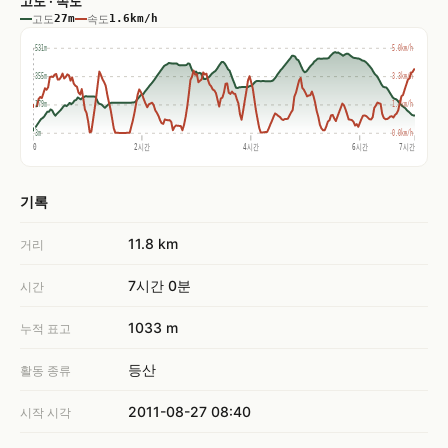
고도 · 속도
고도
27m
속도
1.6km/h
531m
5.0km/h
355m
3.3km/h
179m
1.7km/h
3m
0.0km/h
0
2시간
4시간
6시간
7시간
기록
11.8 km
거리
7시간 0분
시간
1033 m
누적 표고
등산
활동 종류
2011-08-27 08:40
시작 시각