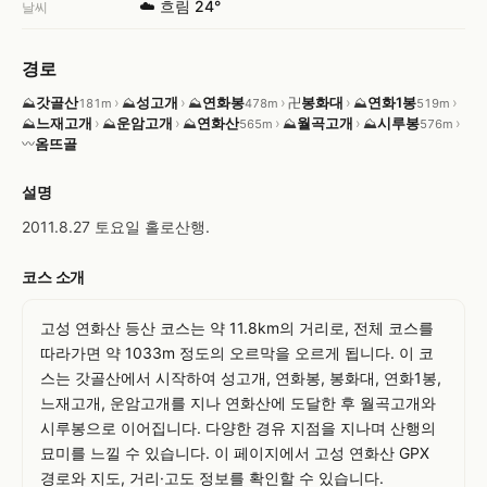
☁️ 흐림 24°
날씨
경로
갓골산
›
성고개
›
연화봉
›
봉화대
›
연화1봉
›
⛰
⛰
⛰
卍
⛰
181m
478m
519m
느재고개
›
운암고개
›
연화산
›
월곡고개
›
시루봉
›
⛰
⛰
⛰
⛰
⛰
565m
576m
옴뜨골
〰
설명
2011.8.27 토요일 홀로산행.
코스 소개
고성 연화산 등산 코스는 약 11.8km의 거리로, 전체 코스를 
따라가면 약 1033m 정도의 오르막을 오르게 됩니다. 이 코
스는 갓골산에서 시작하여 성고개, 연화봉, 봉화대, 연화1봉, 
느재고개, 운암고개를 지나 연화산에 도달한 후 월곡고개와 
시루봉으로 이어집니다. 다양한 경유 지점을 지나며 산행의 
묘미를 느낄 수 있습니다. 이 페이지에서 고성 연화산 GPX 
경로와 지도, 거리·고도 정보를 확인할 수 있습니다.