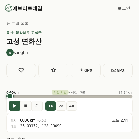
에브리트레일
로그인
← 트랙 목록
등산
· 경상남도 고성군
고성 연화산
sanghn
s
♡
☆
GPX
GPX
0.00km
7시간 0분
11.81km
시간 기반
▶
■
↺
1×
2×
4×
0.00km
고도 27m
· 0.0%
위치
35.09172, 128.19690
좌표