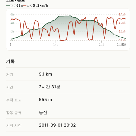
고도 · 속도
고도
69m
속도
5.2km/h
628m
6.7km/h
433m
4.5km/h
238m
2.2km/h
42m
0.0km/h
0
1시간
2시간
2시간31분
기록
9.1 km
거리
2시간 31분
시간
555 m
누적 표고
등산
활동 종류
2011-09-01 20:02
시작 시각