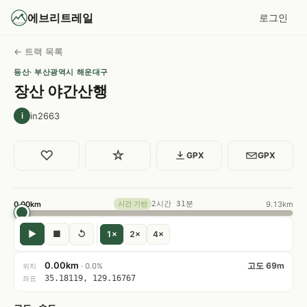
에브리트레일
로그인
← 트랙 목록
등산
· 부산광역시 해운대구
장산 야간산행
in2663
i
♡
☆
GPX
GPX
0.00km
2시간 31분
9.13km
시간 기반
▶
■
↺
1×
2×
4×
0.00km
고도 69m
· 0.0%
위치
35.18119, 129.16767
좌표