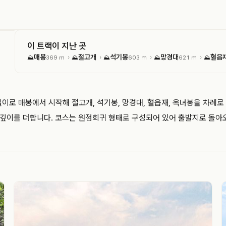
이 트랙이 지난 곳
매봉
절고개
석기봉
망경대
혈읍
›
›
›
›
⛰
369 m
⛰
⛰
603 m
⛰
621 m
⛰
 길이로 매봉에서 시작해 절고개, 석기봉, 망경대, 혈읍재, 옥녀봉을 차례
깊이를 더합니다. 코스는 원점회귀 형태로 구성되어 있어 출발지로 돌아오게