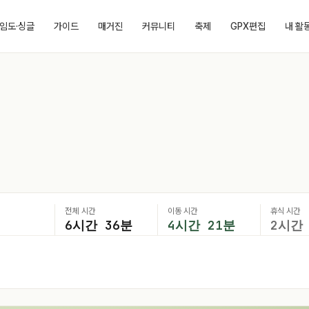
임도·싱글
가이드
매거진
커뮤니티
축제
GPX편집
내 활
전체 시간
이동 시간
휴식 시간
6시간 36분
4시간 21분
2시간 