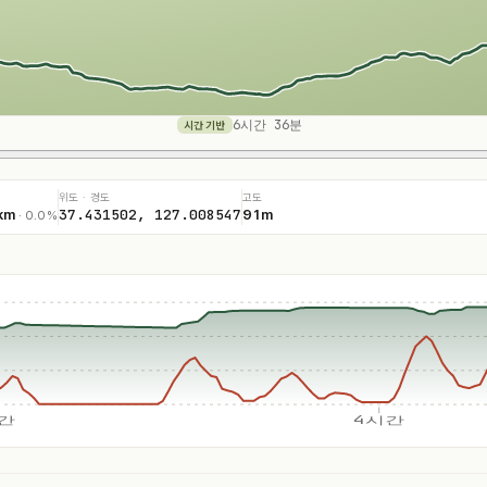
6시간 36분
시간 기반
위도 · 경도
고도
37.431502, 127.008547
km
91m
· 0.0%
간
4시간