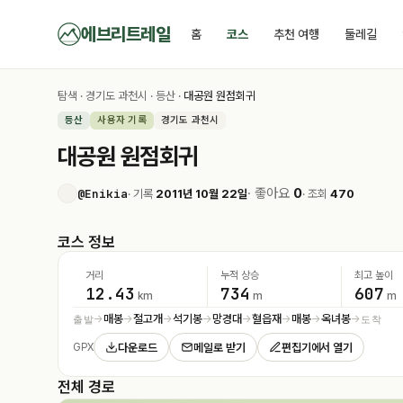
에브리트레일
홈
코스
추천 여행
둘레길
탐색
·
경기도 과천시
·
등산
·
대공원 원점회귀
등산
사용자 기록
경기도 과천시
대공원 원점회귀
· 좋아요
0
@Enikia
· 기록
2011년 10월 22일
· 조회
470
코스 정보
거리
누적 상승
최고 높이
12.43
734
607
km
m
m
매봉
절고개
석기봉
망경대
혈읍재
매봉
옥녀봉
출발
도착
→
→
→
→
→
→
→
→
다운로드
메일로 받기
편집기에서 열기
GPX
전체 경로