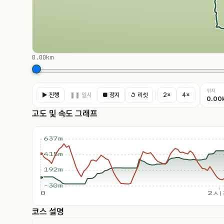
0.00km
위치
▶ 진행
❚❚ 일시
■ 정지
↺ 리셋
2×
4×
0.00
고도 및 속도 그래프
637m
415m
192m
-30m
0
2시
코스 설명