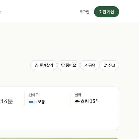
동
로그인
회원 가입
☆ 즐겨찾기
♡ 좋아요
↗ 공유
🚩 신고
난이도
날씨
14분
15°
☁️ 흐림
보통