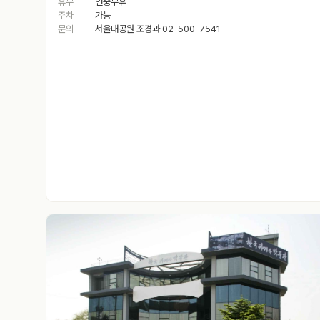
휴무
연중무휴
주차
가능
문의
서울대공원 조경과 02-500-7541