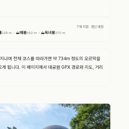
7개 지점
· 갱신 예정
재
매봉
옥녀봉
›
›
529 m
⛰
582 m
⛰
370 m
로 지나며 전체 코스를 따라가면 약 734m 정도의 오르막을
 됩니다. 이 페이지에서 대공원 GPX 경로와 지도, 거리