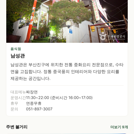
음식점
남성관
남성관은 부산진구에 위치한 전통 중화요리 전문점으로, 수타
면을 고집합니다. 정통 중국풍의 인테리어와 다양한 요리를
제공하는 공간입니다.
대표메뉴
짜장면
운영시간
11:30~22:00 (준비시간 16:00~17:00)
휴무
연중무휴
문의
051-897-3007
주변 볼거리
더보기 9개