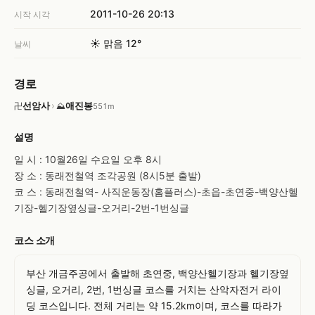
2011-10-26 20:13
시작 시각
☀️ 맑음 12°
날씨
경로
선암사
›
애진봉
卍
⛰
551m
설명
일 시 : 10월26일 수요일 오후 8시

장 소 : 동래전철역 조각공원 (8시5분 출발)

코 스 : 동래전철역- 사직운동장(홈플러스)-초읍-초연중-백양산헬
기장-헬기장옆싱글-오거리-2번-1번싱글
코스 소개
부산 개금주공에서 출발해 초연중, 백양산헬기장과 헬기장옆
싱글, 오거리, 2번, 1번싱글 코스를 거치는 산악자전거 라이
딩 코스입니다. 전체 거리는 약 15.2km이며, 코스를 따라가