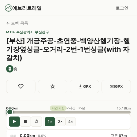
에브리트레일
로그인
← 트랙 목록
MTB
· 부산광역시 부산진구
[부산] 개금주공-초연중-백양산헬기장-헬
기장옆싱글-오거리-2번-1번싱글(with 자
갈치)
홍
홍
♡
☆
GPX
GPX
0.00km
2시간 35분
15.18km
시간 기반
▶
■
↺
1×
2×
4×
0.00km
고도 67m
· 0.0%
위치