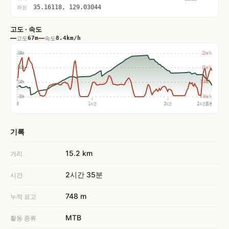
35.16118, 129.03044
좌표
고도 · 속도
고도
67m
속도
8.4km/h
586m
22km/h
363m
15km/h
140m
7.3km/h
-83m
0.0km/h
0
1시간
2시간
2시간35분
기록
15.2 km
거리
2시간 35분
시간
748 m
누적 표고
MTB
활동 종류