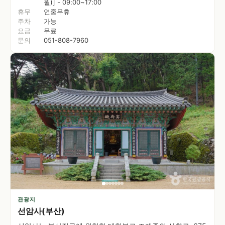
월)] - 09:00~17:00
휴무
연중무휴
주차
가능
요금
무료
문의
051-808-7960
관광지
선암사(부산)