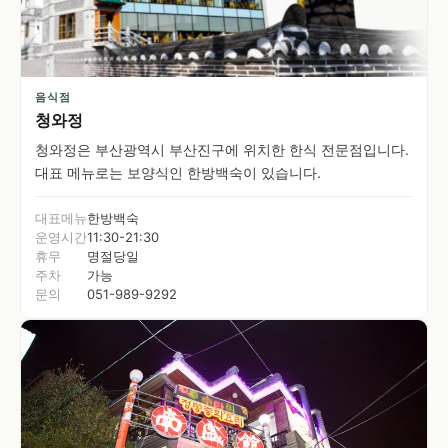
음식점
청와정
청와정은 부산광역시 부산진구에 위치한 한식 전문점입니다.
대표 메뉴로는 보양식인 한방백숙이 있습니다.
대표메뉴
한방백숙
운영시간
11:30-21:30
휴무
명절당일
주차
가능
문의
051-989-9292