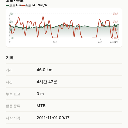
고도 · 속도
고도
16m
속도
14.2km/h
42m
25km/h
24m
17km/h
6m
8.3km/h
-13m
0.0km/h
0
2시간
4시간
4시간47분
기록
46.0 km
거리
4시간 47분
시간
0 m
누적 표고
MTB
활동 종류
2011-11-01 09:17
시작 시각