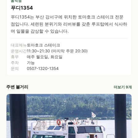
음식점
푸디1354
푸디1354는 부산 강서구에 위치한 토마호크 스테이크 전문
점입니다. 세련된 분위기와 리버뷰를 갖춘 루프탑에서 식사하
며 일몰을 감상할 수 있습니다.
대표메뉴
토마호크 스테이크
운영시간
11:30~21:30 (마지막 주문 20:30)
휴무
매주 월요일, 화요일
주차
가능
문의
0507-1320-1354
주변 볼거리
더보기 9개