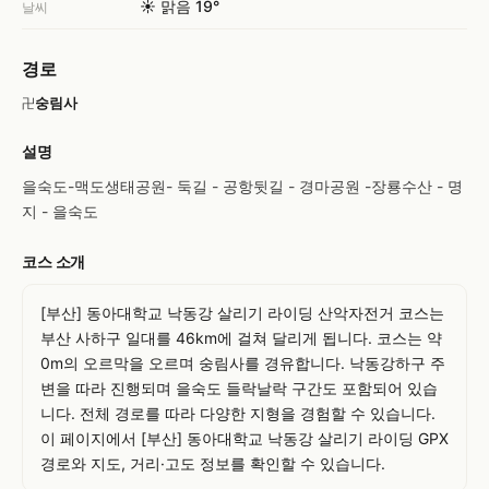
☀️ 맑음 19°
날씨
경로
숭림사
卍
설명
을숙도-맥도생태공원- 둑길 - 공항뒷길 - 경마공원 -장룡수산 - 명
지 - 을숙도
코스 소개
[부산] 동아대학교 낙동강 살리기 라이딩 산악자전거 코스는 
부산 사하구 일대를 46km에 걸쳐 달리게 됩니다. 코스는 약 
0m의 오르막을 오르며 숭림사를 경유합니다. 낙동강하구 주
변을 따라 진행되며 을숙도 들락날락 구간도 포함되어 있습
니다. 전체 경로를 따라 다양한 지형을 경험할 수 있습니다. 
이 페이지에서 [부산] 동아대학교 낙동강 살리기 라이딩 GPX 
경로와 지도, 거리·고도 정보를 확인할 수 있습니다.