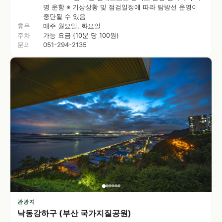
명 운항 ※ 기상상황 및 점검일정에 따라 탐방선 운영이
중단될 수 있음
휴무
매주 월요일, 화요일
주차
가능 요금 (10분 당 100원)
문의
051-294-2135
관광지
낙동강하구 (부산 국가지질공원)