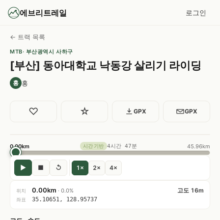
에브리트레일
로그인
← 트랙 목록
MTB
· 부산광역시 사하구
[부산] 동아대학교 낙동강 살리기 라이딩
홍
홍
♡
☆
GPX
GPX
0.00km
4시간 47분
45.96km
시간 기반
▶
■
↺
1×
2×
4×
0.00km
고도 16m
· 0.0%
위치
35.10651, 128.95737
좌표