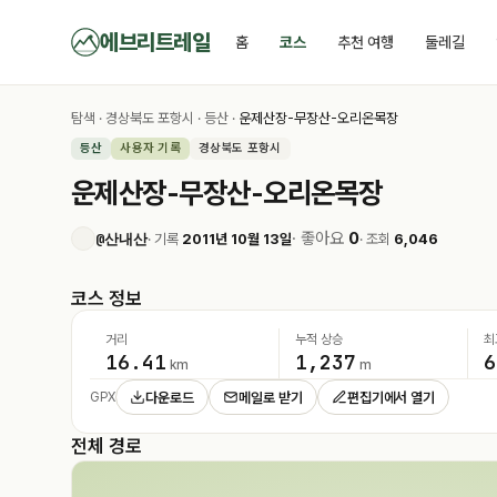
에브리트레일
홈
코스
추천 여행
둘레길
탐색
·
경상북도 포항시
·
등산
·
운제산장-무장산-오리온목장
등산
사용자 기록
경상북도 포항시
운제산장-무장산-오리온목장
· 좋아요
0
@산내산
· 기록
2011년 10월 13일
· 조회
6,046
코스 정보
거리
누적 상승
최
16.41
1,237
6
km
m
다운로드
메일로 받기
편집기에서 열기
GPX
전체 경로