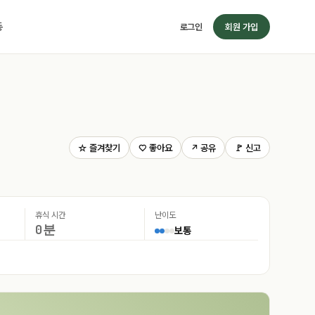
동
로그인
회원 가입
☆ 즐겨찾기
♡ 좋아요
↗ 공유
🚩 신고
휴식 시간
난이도
0분
보통