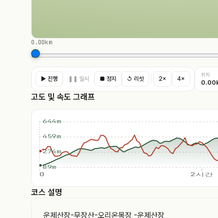
0.00km
위치
▶ 진행
❚❚ 일시
■ 정지
↺ 리셋
2×
4×
0.00
고도 및 속도 그래프
644m
459m
274m
89m
0
2시간
코스 설명
운제산장-무장산-오리온목장 -운제산장