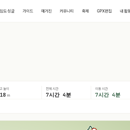
임도·싱글
가이드
매거진
커뮤니티
축제
GPX편집
내 활
고 높이
전체 시간
이동 시간
18
7시간 4분
7시간 4분
m