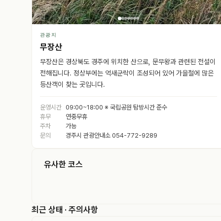
관광지
무장산
무장산은 경상북도 경주에 위치한 산으로, 문무왕과 관련된 전설이
전해집니다. 정상부에는 억새군락이 조성되어 있어 가을철에 많은
등산객이 찾는 곳입니다.
운영시간
09:00~18:00 ※ 국립공원 탐방시간 준수
휴무
연중무휴
주차
가능
문의
경주시 관광안내소 054-772-9289
유사한 코스
최근 상태 · 주의사항