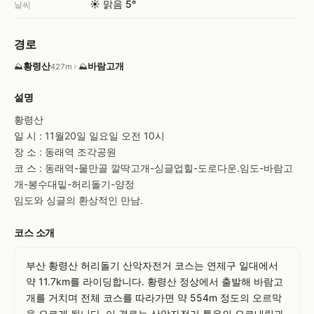
☀️ 맑음 5°
날씨
경로
황령산
›
바람고개
⛰
⛰
427m
설명
황령산

일 시 : 11월20일 일요일 오전 10시

장 소 : 동래역 조각공원

코 스 : 동래역-물만골 깔딱고개-싱글업힐-도로다운.임도-바람고
개-봉수대밑-허리돌기-양정

임도와 싱글의 환상적인 만남.
코스 소개
부산 황령산 허리돌기 산악자전거 코스는 연제구 일대에서 
약 11.7km를 라이딩합니다. 황령산 정상에서 출발해 바람고
개를 거치며 전체 코스를 따라가면 약 554m 정도의 오르막
을 오르게 됩니다. 이 경로는 산악자전거 특유의 오르내림과 