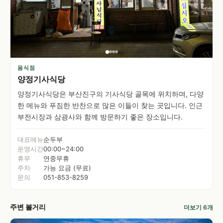
음식점
양정기사식당
양정기사식당은 부산진구의 기사식당 골목에 위치하며, 다양
한 메뉴와 푸짐한 반찬으로 많은 이들이 찾는 곳입니다. 인근
부전시장과 삼광사와 함께 방문하기 좋은 장소입니다.
대표메뉴
순두부
운영시간
00:00~24:00
휴무
연중무휴
주차
가능 요금 (무료)
문의
051-853-8259
주변 볼거리
더보기 6개