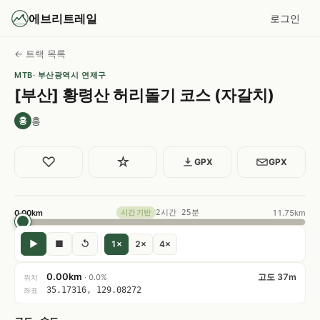
에브리트레일
로그인
← 트랙 목록
MTB
· 부산광역시 연제구
[부산] 황령산 허리돌기 코스 (자갈치)
홍
홍
♡
☆
GPX
GPX
0.00km
2시간 25분
11.75km
시간 기반
▶
■
↺
1×
2×
4×
0.00km
고도 37m
· 0.0%
위치
35.17316, 129.08272
좌표