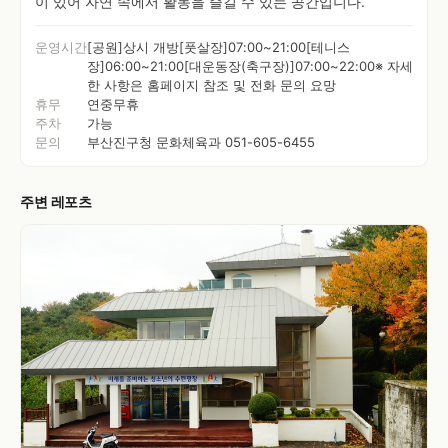
이 있어 자연 속에서 활동을 즐길 수 있는 공간입니다.
운영시간
[공원]상시 개방[풋살장]07:00~21:00[테니스
장]06:00~21:00[대운동장(축구장)]07:00~22:00※ 자세
한 사항은 홈페이지 참조 및 전화 문의 요망
휴무
연중무휴
주차
가능
문의
부산진구청 문화체육과 051-605-6455
주변 레포츠