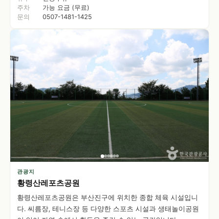
주차
가능 요금 (무료)
문의
0507-1481-1425
관광지
황령산레포츠공원
황령산레포츠공원은 부산진구에 위치한 종합 체육 시설입니
다. 씨름장, 테니스장 등 다양한 스포츠 시설과 생태놀이공원