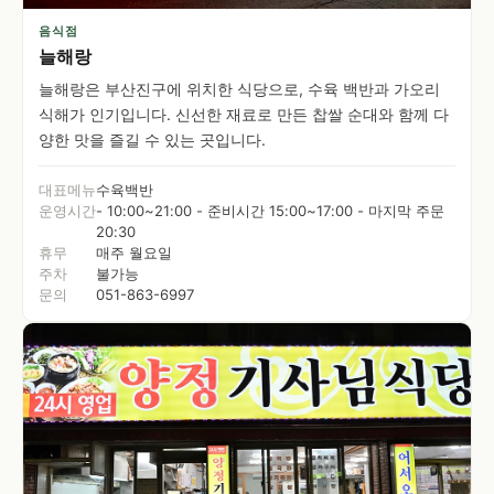
음식점
늘해랑
늘해랑은 부산진구에 위치한 식당으로, 수육 백반과 가오리
식해가 인기입니다. 신선한 재료로 만든 찹쌀 순대와 함께 다
양한 맛을 즐길 수 있는 곳입니다.
대표메뉴
수육백반
운영시간
- 10:00~21:00 - 준비시간 15:00~17:00 - 마지막 주문
20:30
휴무
매주 월요일
주차
불가능
문의
051-863-6997