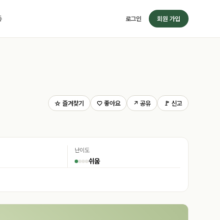
동
로그인
회원 가입
☆ 즐겨찾기
♡ 좋아요
↗ 공유
🚩 신고
난이도
쉬움