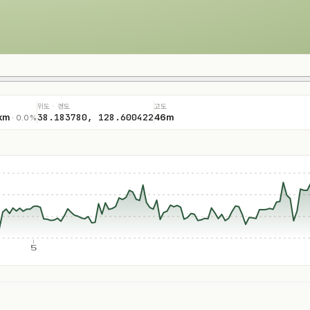
위도 · 경도
고도
38.183780, 128.600422
km
46m
· 0.0%
5