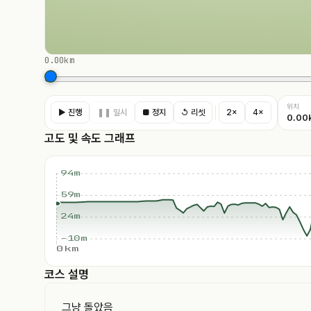
0.00km
위치
▶ 진행
❚❚ 일시
■ 정지
↺ 리셋
2×
4×
0.00
고도 및 속도 그래프
94m
59m
24m
-10m
0km
코스 설명
그냥 돌았음