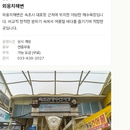
외옹치해변
외옹치해변은 속초시 대포항 근처에 위치한 아담한 해수욕장입니
다. 비교적 한적한 분위기 속에서 여름철 바다를 즐기기에 적합한
곳입니다.
운영시간
상시 개방
휴무
연중무휴
주차
가능 요금 (무료)
문의
033-639-2027