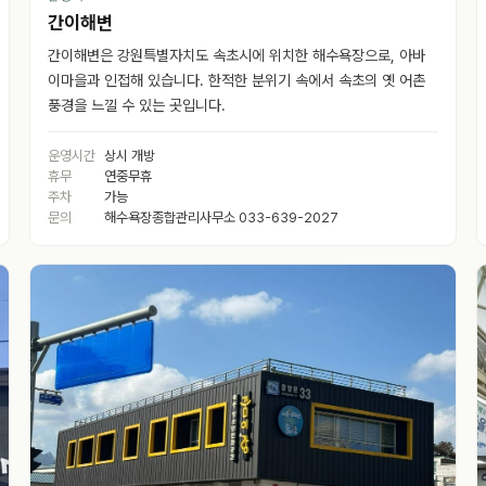
간이해변
간이해변은 강원특별자치도 속초시에 위치한 해수욕장으로, 아바
이마을과 인접해 있습니다. 한적한 분위기 속에서 속초의 옛 어촌
풍경을 느낄 수 있는 곳입니다.
운영시간
상시 개방
휴무
연중무휴
주차
가능
문의
해수욕장종합관리사무소 033-639-2027