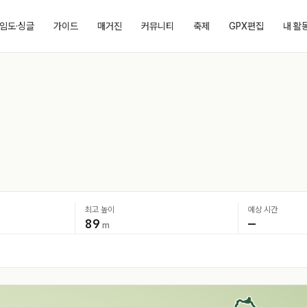
임도·싱글
가이드
매거진
커뮤니티
축제
GPX편집
내 활
최고 높이
예상 시간
89
—
m