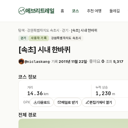
에브리트레일
홈
코스
추천 여행
둘레길
탐색
·
강원특별자치도 속초시
·
걷기
·
[속초] 시내 한바퀴
걷기
사용자 기록
강원특별자치도 속초시
[속초] 시내 한바퀴
· 좋아요
0
@niclaskang
· 기록
2011년 11월 22일
· 조회
5,317
코스 정보
거리
누적 상승
14.36
1,230
km
m
다운로드
메일로 받기
편집기에서 열기
GPX
전체 경로