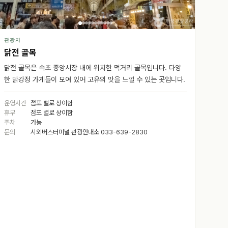
관광지
닭전 골목
닭전 골목은 속초 중앙시장 내에 위치한 먹거리 골목입니다. 다양
한 닭강정 가게들이 모여 있어 고유의 맛을 느낄 수 있는 곳입니다.
운영시간
점포 별로 상이함
휴무
점포 별로 상이함
주차
가능
문의
시외버스터미널 관광안내소 033-639-2830