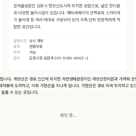
은여울공원은 김포시 한강신도시에 위치한 공원으로, 넓은 잔디밭
과 다양한 놀이시설이 있습니다. 메타세쿼이아 산책로와 스카이데
크 놀이대 등 여러 테마로 구성되어 있어 가족 단위 방문객에게 적
합한 공간입니다.
운영시간
상시 개방
휴무
연중무휴
주차
가능
문의
김포시청 공원과 031-5186-4642~3
합니다. 계양산은 경로 인근에 위치한 자연생태관광지인 계양산장미원과 가까워 산행
세자봉에 도착하고, 이후 가현산을 지나게 됩니다. 가현산은 경로 위에 위치하고 있
 들를 수 있는 곳입니다.
매칭 중…