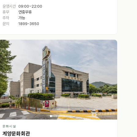
운영시간
09:00~22:00
휴무
연중무휴
주차
가능
문의
1899-3650
문화시설
계양문화회관