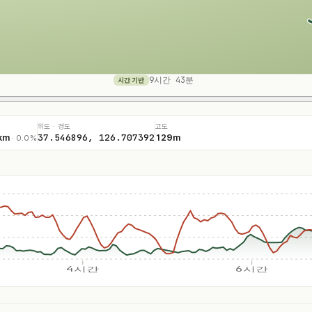
9시간 43분
시간 기반
위도 · 경도
고도
37.546896, 126.707392
km
129m
· 0.0%
4시간
6시간