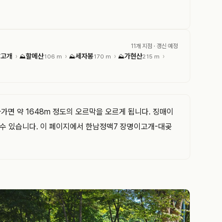
11개 지점
· 갱신 예정
알고개
할메산
세자봉
가현산
›
›
›
›
⛰
106 m
⛰
170 m
⛰
215 m
가면 약 1648m 정도의 오르막을 오르게 됩니다. 징매이
할 수 있습니다. 이 페이지에서 한남정맥7 장명이고개-대곶