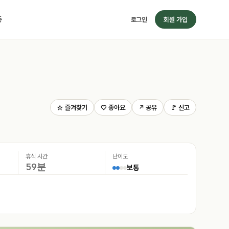
동
로그인
회원 가입
☆ 즐겨찾기
♡ 좋아요
↗ 공유
🚩 신고
휴식 시간
난이도
59분
보통