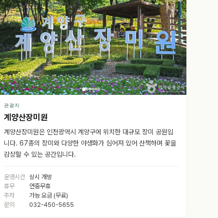
관광지
계양산장미원
계양산장미원은 인천광역시 계양구에 위치한 대규모 장미 공원입
니다. 67종의 장미와 다양한 야생화가 심어져 있어 산책하며 꽃을
감상할 수 있는 공간입니다.
운영시간
상시 개방
휴무
연중무휴
주차
가능 요금 (무료)
문의
032-450-5655