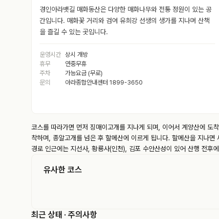
경인아라뱃길 매화동산은 다양한 매화나무와 전통 정원이 있는 공
간입니다. 매화꽃 거리와 검여 유희강 선생의 생가를 지나며 산책
을 즐길 수 있는 곳입니다.
운영시간
상시 개방
휴무
연중무휴
주차
가능요금 (무로)
문의
아라종합안내센터 1899-3650
코스를 따라가면 먼저 징매이고개를 지나게 되며, 이어서 계양산에 도착
착하며, 종알고개를 넘은 후 할메산에 이르게 됩니다. 할메산을 지나면 
경로 인근에는 지선사, 황룡사(인천), 김포 수안산성이 있어 산행 전후에
유사한 코스
최근 상태 · 주의사항