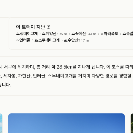
이 트랙이 지난 곳
징매이고개
계양산
꽃메산
아라폭포
종
›
›
›
›
⛰
⛰
395 m
⛰
133 m
💧
⛰
안터골
스무네미고개
수안산
›
›
〰
⛰
⛰
147 m
구에 위치하며, 총 거리 약 28.5km를 지나게 됩니다. 이 코스를 따라
산, 세자봉, 가현산, 안터골, 스무네미고개를 거치며 다양한 경로를 경험
습니다.