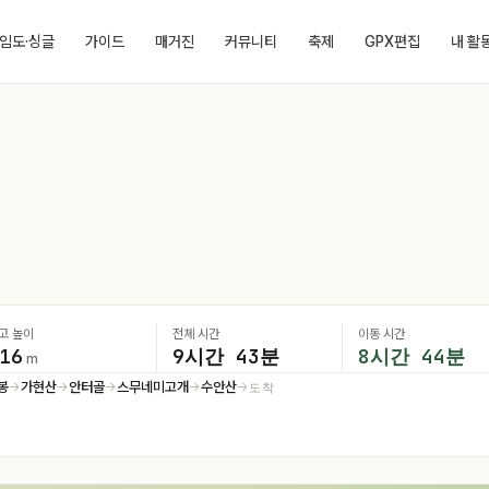
임도·싱글
가이드
매거진
커뮤니티
축제
GPX편집
내 활
고 높이
전체 시간
이동 시간
16
9시간 43분
8시간 44분
m
봉
가현산
안터골
스무네미고개
수안산
도착
→
→
→
→
→