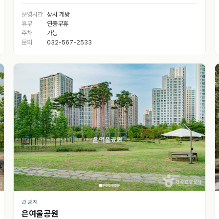
운영시간
상시 개방
휴무
연중무휴
주차
가능
문의
032-567-2533
관광지
은여울공원