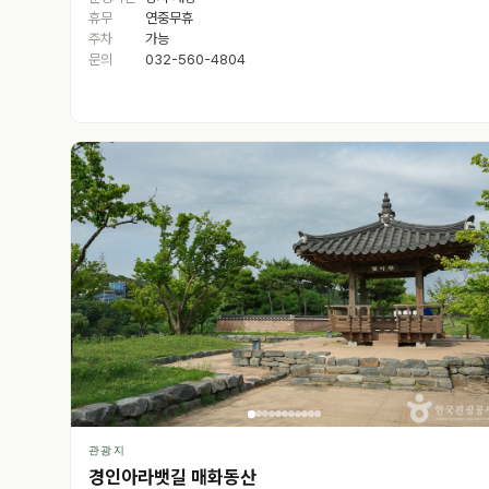
휴무
연중무휴
주차
가능
문의
032-560-4804
관광지
경인아라뱃길 매화동산