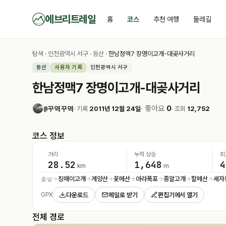
에브리트레일
홈
코스
추천 여행
둘레길
탐색
·
인천광역시 서구
·
등산
·
한남정맥7 장명이고개-대곶사거리
등산
사용자 기록
인천광역시 서구
한남정맥7 장명이고개-대곶사거리
· 좋아요
0
@꾸역꾸역
· 기록
2011년 12월 24일
· 조회
12,752
코스 정보
거리
누적 상승
최
28.52
1,648
4
km
m
징매이고개
계양산
꽃메산
아라폭포
종알고개
할메산
세자
출발
→
→
→
→
→
→
→
다운로드
메일로 받기
편집기에서 열기
GPX
전체 경로