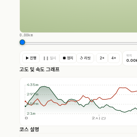
0.00km
위치
▶ 진행
❚❚ 일시
■ 정지
↺ 리셋
2×
4×
0.00
고도 및 속도 그래프
435m
297m
159m
21m
0
2시간
코스 설명