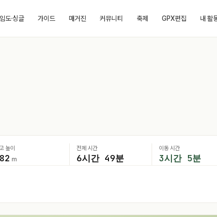
임도·싱글
가이드
매거진
커뮤니티
축제
GPX편집
내 활
고 높이
전체 시간
이동 시간
82
6시간 49분
3시간 5분
m