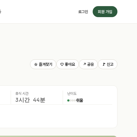
동
로그인
회원 가입
☆ 즐겨찾기
♡ 좋아요
↗ 공유
🚩 신고
휴식 시간
난이도
3시간 44분
쉬움