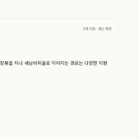
3개 지점
· 갱신 예정
 만장봉을 지나 새남바위골로 이어지는 경로는 다양한 지형