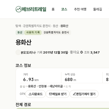
에브리트레일
홈
코스
추천 여행
둘레길
탐색
·
강원특별자치도 춘천시
·
등산
·
용화산
등산
사용자 기록
강원특별자치도 춘천시
용화산
· 좋아요
0
@오도리나
· 기록
2011년 12월 30일
· 조회
3,547
코스 정보
거리
누적 상승
최
6.93
680
8
km
m
용화산
만장봉
새남바위골
출발
도착
→
→
→
→
다운로드
메일로 받기
편집기에서 열기
GPX
전체 경로