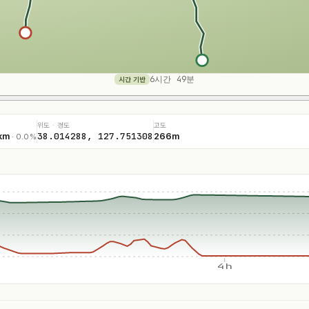
6시간 49분
시간 기반
위도 · 경도
고도
38.014288, 127.751308
km
266m
· 0.0%
4h