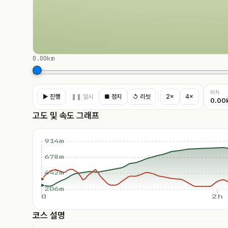
0.00km
위치
▶ 진행
❚❚ 일시
■ 정지
↺ 리셋
2×
4×
0.00
고도 및 속도 그래프
914m
678m
442m
206m
0
2h
코스 설명