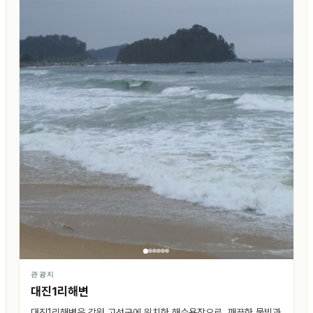
관광지
대진1리해변
대진1리해변은 강원 고성군에 위치한 해수욕장으로, 깨끗한 물빛과