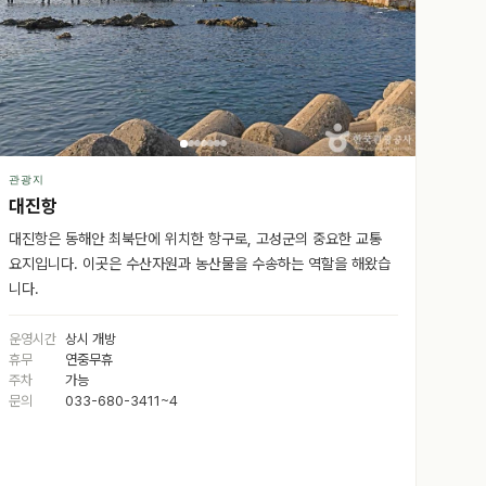
관광지
대진항
대진항은 동해안 최북단에 위치한 항구로, 고성군의 중요한 교통
요지입니다. 이곳은 수산자원과 농산물을 수송하는 역할을 해왔습
니다.
운영시간
상시 개방
휴무
연중무휴
주차
가능
문의
033-680-3411~4