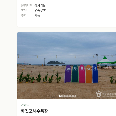
운영시간
상시 개방
휴무
연중무휴
주차
가능
관광지
화진포해수욕장