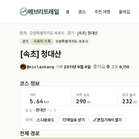
에브리트레일
홈
코스
추천 여행
둘레길
탐색
·
강원특별자치도 속초시
·
걷기
·
[속초] 청대산
걷기
사용자 기록
강원특별자치도 속초시
[속초] 청대산
· 좋아요
0
@niclaskang
· 기록
2011년 6월 4일
· 조회
6,110
코스 정보
거리
누적 상승
최고 높이
5.64
290
232
km
m
m
청대산
출발
도착
→
→
다운로드
메일로 받기
편집기에서 열기
GPX
전체 경로