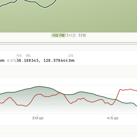
1시간 12분
시간 기반
위도 · 경도
고도
38.188343, 128.578644
km
3m
· 0.0%
30분
45분