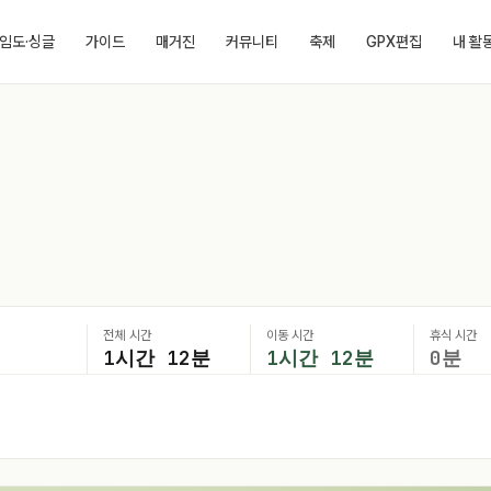
임도·싱글
가이드
매거진
커뮤니티
축제
GPX편집
내 활
전체 시간
이동 시간
휴식 시간
1시간 12분
1시간 12분
0분