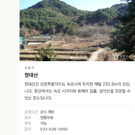
관광지
청대산
청대산은 강원특별자치도 속초시에 위치한 해발 230.8m의 산입
니다. 정상에서는 속초 시가지와 동해의 일출, 설악산을 조망할 수
있는 장소입니다.
운영시간
상시 개방
휴무
연중무휴
주차
가능
문의
033-639-2690