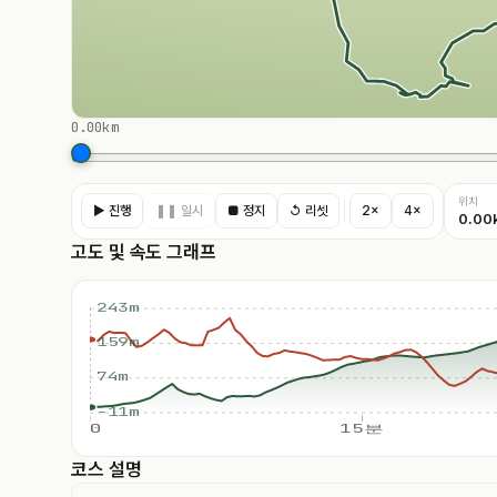
0.00km
위치
▶ 진행
❚❚ 일시
■ 정지
↺ 리셋
2×
4×
0.00
고도 및 속도 그래프
243m
159m
74m
-11m
0
15분
코스 설명