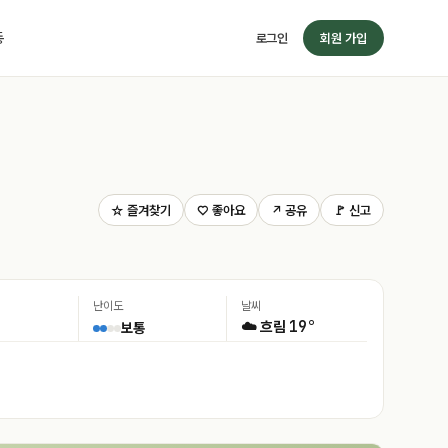
동
로그인
회원 가입
☆ 즐겨찾기
♡ 좋아요
↗ 공유
🚩 신고
난이도
날씨
19°
☁️ 흐림
보통