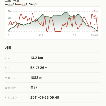
고도 · 속도
고도
63m
속도
1.5km/h
783m
5.3km/h
528m
3.5km/h
273m
1.8km/h
18m
0.0km/h
0
2시간
4시간
5시간26분
기록
13.2 km
거리
5시간 26분
시간
1082 m
누적 표고
등산
활동 종류
2011-01-23 09:49
시작 시각