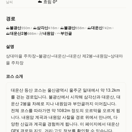
☁️ 흐림 0°
날씨
경로
불광산
›
삼각산
›
불광산
›
대운산
›
⛰
⛰
⛰
⛰
350m
416m
656m
742m
대운산2봉
›
내원암
›
부안골
⛰
卍
〰
666m
설명
상대마을 주차장~불광산~대운산~대운산 제2봉~내원암~상대마
을 주차장
코스 소개
대운산 등산 코스는 울산광역시 울주군 일대에서 약 13.2km
를 걷는 경로입니다. 불광산에서 시작해 삼각산과 대운산, 대
운산 2봉을 차례로 지나 내원암과 부안골까지 이어집니다. 
전체 코스를 따라가면 약 1082m 정도의 오르막을 오르게 됩
니다. 내원암 계곡과 내원암 사찰을 경로 위에서 만나며, 다
양한 산길과 계곡을 경험하게 됩니다. 이 페이지에서 대운산 
GPX 경로와 지도, 거리·고도 정보를 확인할 수 있습니다.