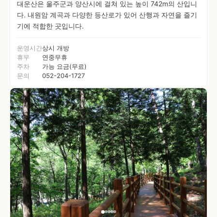
대운산은 울주군과 양산시에 걸쳐 있는 높이 742m의 산입니
다. 내원암 계곡과 다양한 등산로가 있어 산행과 자연을 즐기
기에 적합한 곳입니다.
운영시간
상시 개방
휴무
연중무휴
주차
가능 요금(무료)
문의
052-204-1727