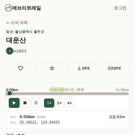
에브리트레일
로그인
← 트랙 목록
등산
· 울산광역시 울주군
대운산
in2663
i
♡
☆
GPX
GPX
0.00km
5시간 26분
13.16km
시간 기반
▶
■
↺
1×
2×
4×
0.00km
고도 63m
· 0.0%
위치
35.39521, 129.24455
좌표