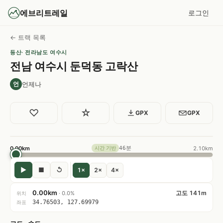
에브리트레일
로그인
← 트랙 목록
등산
· 전라남도 여수시
전남 여수시 둔덕동 고락산
언제나
언
♡
☆
GPX
GPX
0.00km
46분
2.10km
시간 기반
▶
■
↺
1×
2×
4×
0.00km
고도 141m
· 0.0%
위치
34.76503, 127.69979
좌표