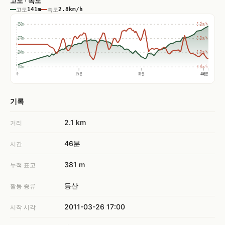
고도 · 속도
고도
141m
속도
2.8km/h
350m
5.2km/h
277m
3.5km/h
204m
1.7km/h
131m
0.0km/h
0
15분
30분
45분
46분
기록
2.1 km
거리
46분
시간
381 m
누적 표고
등산
활동 종류
2011-03-26 17:00
시작 시각