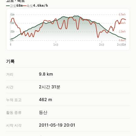
고도 · 속도
고도
68m
속도
4.6km/h
514m
6.7km/h
358m
4.4km/h
202m
2.2km/h
47m
0.0km/h
0
1시간
2시간
2시간31분
기록
9.8 km
거리
2시간 31분
시간
462 m
누적 표고
등산
활동 종류
2011-05-19 20:01
시작 시각