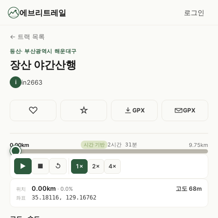
에브리트레일
로그인
← 트랙 목록
등산
· 부산광역시 해운대구
장산 야간산행
in2663
i
♡
☆
GPX
GPX
0.00km
2시간 31분
9.75km
시간 기반
▶
■
↺
1×
2×
4×
0.00km
고도 68m
· 0.0%
위치
35.18116, 129.16762
좌표