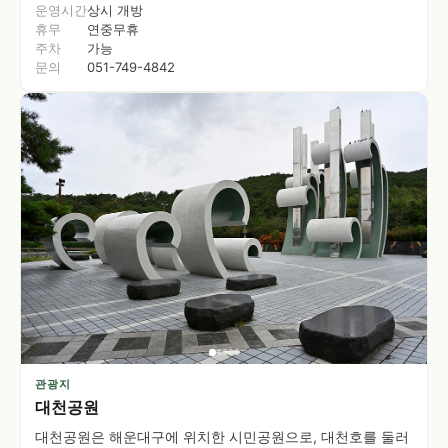
운영시간
상시 개방
휴무
연중무휴
주차
가능
문의
051-749-4842
관광지
대천공원
대천공원은 해운대구에 위치한 시민공원으로, 대천호를 둘러