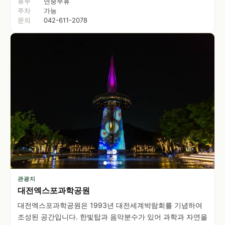
휴무
연중무휴
주차
가능
문의
042-611-2078
관광지
대전엑스포과학공원
대전엑스포과학공원은 1993년 대전세계박람회를 기념하여
조성된 공간입니다. 한빛탑과 음악분수가 있어 과학과 자연을