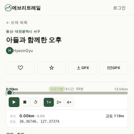
에브리트레일
로그인
← 트랙 목록
등산
· 대전광역시 서구
아들과 함께한 오후
HyeonGyu
H
♡
☆
GPX
GPX
0.00km
3시간 50분
13.54km
시간 기반
▶
■
↺
1×
2×
4×
0.00km
고도 119m
· 0.0%
위치
36.36746, 127.37374
좌표