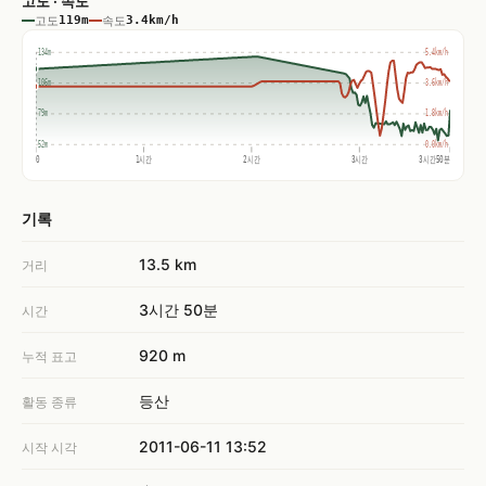
고도 · 속도
고도
119m
속도
3.4km/h
134m
5.4km/h
106m
3.6km/h
79m
1.8km/h
52m
0.0km/h
0
1시간
2시간
3시간
3시간50분
기록
13.5 km
거리
3시간 50분
시간
920 m
누적 표고
등산
활동 종류
2011-06-11 13:52
시작 시각