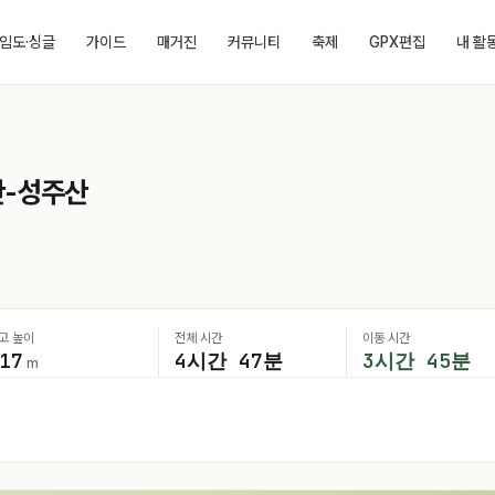
임도·싱글
가이드
매거진
커뮤니티
축제
GPX편집
내 활
산-성주산
고 높이
전체 시간
이동 시간
17
4시간 47분
3시간 45분
m