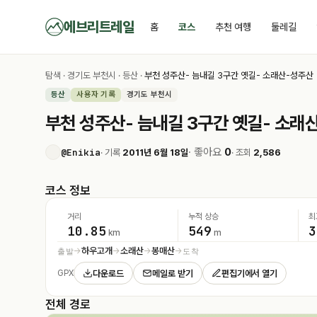
에브리트레일
홈
코스
추천 여행
둘레길
탐색
·
경기도 부천시
·
등산
·
부천 성주산- 늠내길 3구간 옛길- 소래산-성주산
등산
사용자 기록
경기도 부천시
부천 성주산- 늠내길 3구간 옛길- 소래
· 좋아요
0
@Enikia
· 기록
2011년 6월 18일
· 조회
2,586
코스 정보
거리
누적 상승
최
10.85
549
3
km
m
하우고개
소래산
봉매산
출발
도착
→
→
→
→
다운로드
메일로 받기
편집기에서 열기
GPX
전체 경로