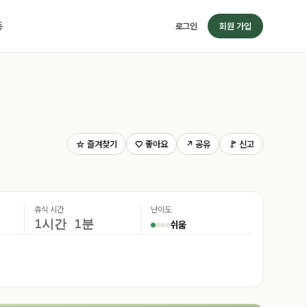
동
로그인
회원 가입
☆ 즐겨찾기
♡ 좋아요
↗ 공유
🚩 신고
휴식 시간
난이도
1시간 1분
쉬움