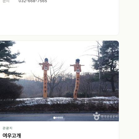
문의
032-668-7565
관광지
여우고개