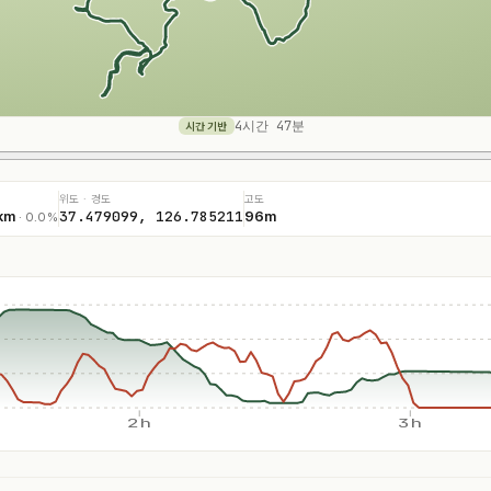
4시간 47분
시간 기반
위도 · 경도
고도
37.479099, 126.785211
km
96m
· 0.0%
2h
3h