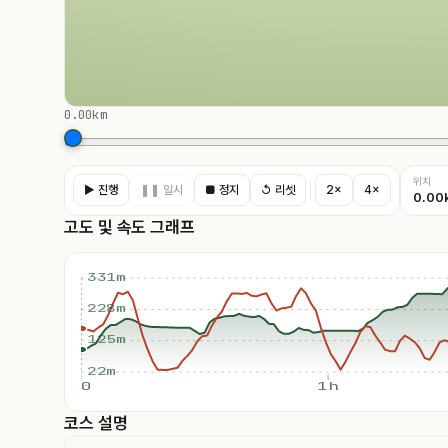
0.00km
위치
▶ 진행
❚❚ 일시
■ 정지
↺ 리셋
2×
4×
0.00
고도 및 속도 그래프
331m
228m
125m
22m
0
1h
코스 설명