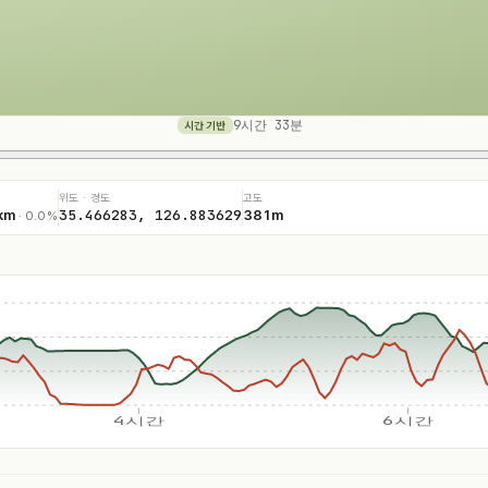
9시간 33분
시간 기반
위도 · 경도
고도
35.466283, 126.883629
km
381m
· 0.0%
4시간
6시간