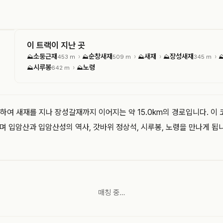
이 트랙이 지난 곳
소둥근재
순창새재
새재
장성새재
›
›
›
›
⛰
453 m
⛰
509 m
⛰
⛰
345 m
시루봉
노령
›
⛰
642 m
⛰
 새재를 지나 장성갈재까지 이어지는 약 15.0km의 경로입니다. 이 코
며 입암산과 입암산성의 역사, 갓바위 정상석, 시루봉, 노령을 만나게 됩니다
매칭 중…