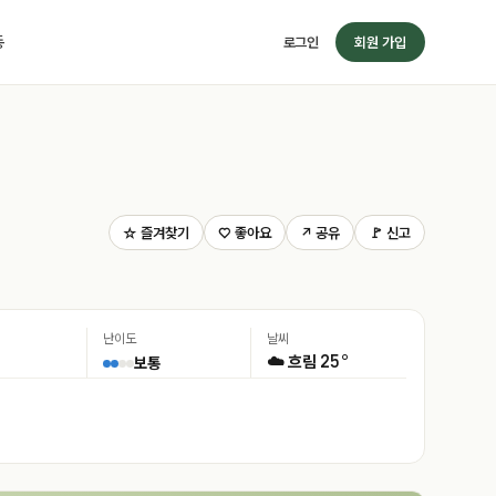
동
로그인
회원 가입
☆ 즐겨찾기
♡ 좋아요
↗ 공유
🚩 신고
난이도
날씨
25°
☁️ 흐림
보통