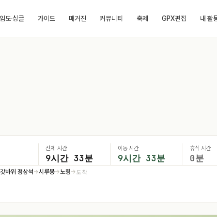
임도·싱글
가이드
매거진
커뮤니티
축제
GPX편집
내 활
전체 시간
이동 시간
휴식 시간
9시간 33분
9시간 33분
0분
갓바위 정상석
시루봉
노령
도착
→
→
→
→