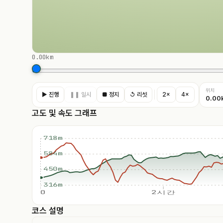
0.00km
위치
▶ 진행
❚❚ 일시
■ 정지
↺ 리셋
2×
4×
0.00
고도 및 속도 그래프
718m
584m
450m
316m
0
2시간
코스 설명