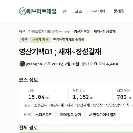
에브리트레일
홈
코스
추천 여행
둘레길
탐색
·
전북특별자치도 순창군
·
등산
·
영산기맥01 ; 새재~장성갈재
등산
사용자 기록
전북특별자치도 순창군
영산기맥01 ; 새재~장성갈재
· 좋아요
0
@sanghn
· 기록
2011년 7월 31일
· 조회
4,464
코스 정보
거리
누적 상승
최고 높이
15.04
1,152
700
km
m
m
소둥근재
순창새재
새재
장성새재
입암산
입암산성의 역사
출발
→
→
→
→
→
→
다운로드
메일로 받기
편집기에서 열기
GPX
전체 경로