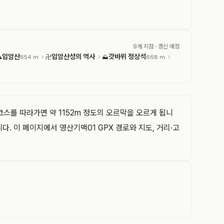
9개 지점
· 갱신 예정
입암산
입암산성의 역사
갓바위 정상석
›
›
›
⛰
654 m
卍
⛰
668 m
스를 따라가면 약 1152m 정도의 오르막을 오르게 됩니
. 이 페이지에서 영산기맥01 GPX 경로와 지도, 거리·고