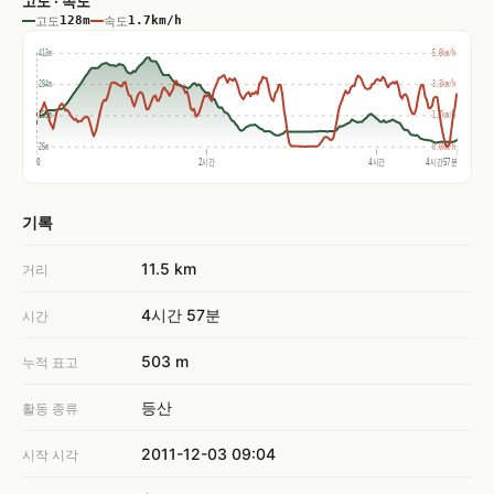
고도 · 속도
고도
128m
속도
1.7km/h
413m
5.0km/h
284m
3.3km/h
155m
1.7km/h
26m
0.0km/h
0
2시간
4시간
4시간57분
기록
11.5 km
거리
4시간 57분
시간
503 m
누적 표고
등산
활동 종류
2011-12-03 09:04
시작 시각