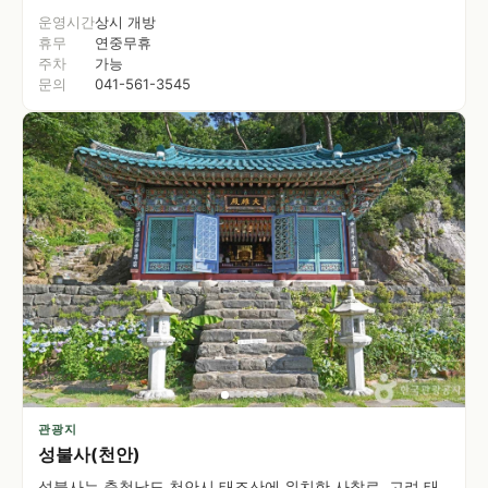
운영시간
상시 개방
휴무
연중무휴
주차
가능
문의
041-561-3545
관광지
성불사(천안)
성불사는 충청남도 천안시 태조산에 위치한 사찰로, 고려 태