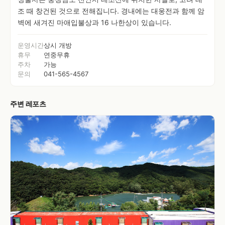
조 때 창건된 것으로 전해집니다. 경내에는 대웅전과 함께 암
벽에 새겨진 마애입불상과 16 나한상이 있습니다.
운영시간
상시 개방
휴무
연중무휴
주차
가능
문의
041-565-4567
주변 레포츠