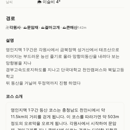
🌦️ 이슬비 4°
날씨
경로
각원사
›
문암재
›
걸마고개
›
큰매산
卍
⛰
⛰
⛰
142m
설명
영인지맥 1구간은 각원사에서 금북정맥 성거산에서 태조산으로 
이어지는 부드러운 능선 줄기로 올라 망향의동산을 내려다 보는 
망향봉을 지나

경부고속도로지하도를 지나고 단국대학교 천안캠퍼스와 북일고등
학교

뒤 동산을 거닐며 두정역까지 진행 하였다
코스 소개
영인지맥 1구간 등산 코스는 충청남도 천안시에서 약 
11.5km의 거리를 걷게 됩니다. 이 코스를 따라가면 약 503m 
정도의 오르막을 오르게 됩니다. 각원사에서 시작하여 문암
재, 걸마고개를 지나 큰매산에 이르는 경로는 다양한 지형을 