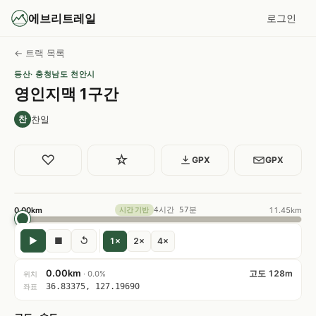
에브리트레일
로그인
← 트랙 목록
등산
· 충청남도 천안시
영인지맥 1구간
찬일
찬
♡
☆
GPX
GPX
0.00km
4시간 57분
11.45km
시간 기반
▶
■
↺
1×
2×
4×
0.00km
고도 128m
· 0.0%
위치
36.83375, 127.19690
좌표