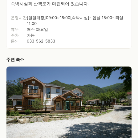
숙박시설과 산책로가 마련되어 있습니다.
운영시간
[일일개장]09:00~18:00[숙박시설]- 입실 15:00- 퇴실
11:00
휴무
매주 화요일
주차
가능
문의
033-562-5833
주변 숙소