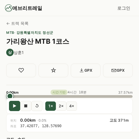
에브리트레일
로그인
← 트랙 목록
MTB
· 강원특별자치도 정선군
가리왕산 MTB 1코스
상훈1
상
♡
☆
GPX
GPX
0.00km
4시간 18분
37.57km
시간 기반
▶
■
↺
1×
2×
4×
0.00km
고도 371m
· 0.0%
위치
37.42077, 128.57690
좌표