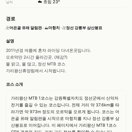
☁️ 흐림 23°
날씨
경로
어은골 유래 알림판
›
마항치
›
정선 강릉부 삼산봉표
卍
⛰
卍
설명
2011년경 여름에 혼자 라이딩 다녀온곳입니다.

오르막만 2시간 올라간곳. (체감?)

물 맑고, 물 많고, 정선 MTB 코스

가리왕산휴양림에서 시작됩니다.
코스 소개
가리왕산 MTB 1코스는 강원특별자치도 정선군에서 산악자
전거를 즐길 수 있는 코스입니다. 전체 거리 약 37.6km를 따
라가면 약 973m 정도의 오르막을 오르게 됩니다. 코스는 어
은골 유래 알림판을 시작으로 마항치를 지나 정선 강릉부 삼
산봉표로 이어집니다. 이 페이지에서 가리왕산 MTB 1코스 
GPX 경로와 지도, 거리·고도 정보를 확인할 수 있습니다.