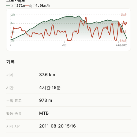
고도 · 속도
고도
371m
속도
4.0km/h
1108m
24km/h
851m
16km/h
593m
7.8km/h
336m
0.0km/h
0
2시간
4시간
4시간18분
기록
37.6 km
거리
4시간 18분
시간
973 m
누적 표고
MTB
활동 종류
2011-08-20 15:16
시작 시각